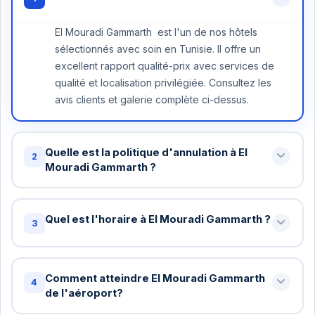
El Mouradi Gammarth est l'un de nos hôtels
sélectionnés avec soin en Tunisie. Il offre un
excellent rapport qualité-prix avec services de
qualité et localisation privilégiée. Consultez les
avis clients et galerie complète ci-dessus.
Quelle est la politique d'annulation à El
2
Mouradi Gammarth ?
Annulation gratuite jusqu'à 48 heures avant votre
arrivée à El Mouradi Gammarth . Au-delà, une nuit
Quel est l'horaire à El Mouradi Gammarth ?
3
peut être facturée. Certains tarifs spéciaux ont
des conditions différentes - vérifiez lors de la
Check-in standard: 15h / Check-out standard: 11h
réservation.
chez El Mouradi Gammarth . Vous pouvez
Comment atteindre El Mouradi Gammarth
4
demander un check-in anticipé ou late checkout
de l'aéroport?
(sous réserve de disponibilité). Nous arrangerons