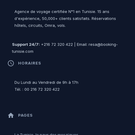
Agence de voyage certifiée N°1 en Tunisie. 15 ans
d'expérience, 50,000+ clients satisfaits. Réservations
hôtels, circuits, Omra, vols.
Support 24/7:
+216 72 320 422 | Email: resa@booking-
tunisie.com
access_time
HORAIRES
Du Lundi au Vendredi de 9h à 17h
Tél. : 00 216 72 320 422
home
PAGES
La Tunisie, le pays des mosaïques