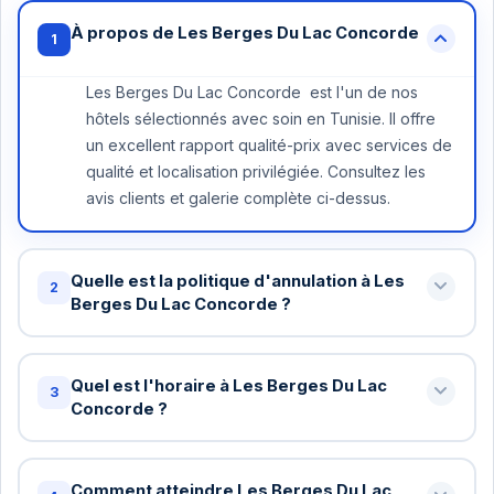
À propos de Les Berges Du Lac Concorde
1
Les Berges Du Lac Concorde est l'un de nos
hôtels sélectionnés avec soin en Tunisie. Il offre
un excellent rapport qualité-prix avec services de
qualité et localisation privilégiée. Consultez les
avis clients et galerie complète ci-dessus.
Quelle est la politique d'annulation à Les
2
Berges Du Lac Concorde ?
Annulation gratuite jusqu'à 48 heures avant votre
arrivée à Les Berges Du Lac Concorde . Au-delà,
Quel est l'horaire à Les Berges Du Lac
3
une nuit peut être facturée. Certains tarifs
Concorde ?
spéciaux ont des conditions différentes - vérifiez
Check-in standard: 15h / Check-out standard: 11h
lors de la réservation.
chez Les Berges Du Lac Concorde . Vous pouvez
Comment atteindre Les Berges Du Lac