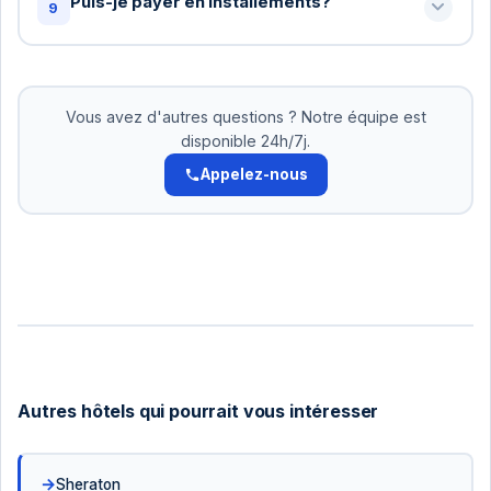
Puis-je payer en installements?
9
un devis personnalisé: +216 72 320 422
Oui! Pour les réservations supérieures à 500 DT,
nous acceptons le paiement en 2-3 versements.
Pas d'intérêts. Organisez cela avec notre équipe.
Vous avez d'autres questions ? Notre équipe est
disponible 24h/7j.
Appelez-nous
Autres hôtels qui pourrait vous intéresser
Sheraton