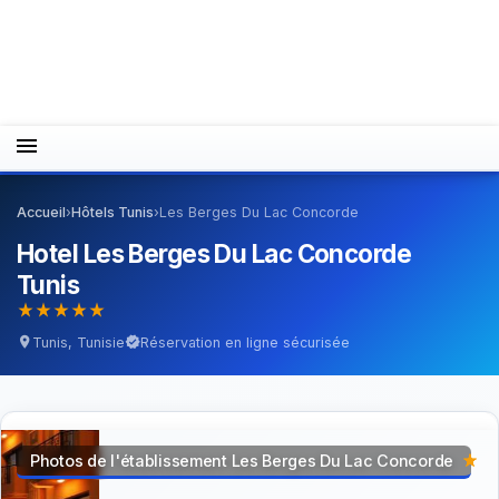
menu
Accueil
›
Hôtels Tunis
›
Les Berges Du Lac Concorde
Hotel Les Berges Du Lac Concorde
Tunis
star_rate
star_rate
star_rate
star_rate
star_rate
Tunis, Tunisie
Réservation en ligne sécurisée
location_on
verified
Photos de l'établissement Les Berges Du Lac Concorde
star_rate
star_rate
star_rate
star_rate
star_rate