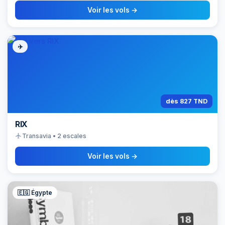
Voir les vols →
✈️
dès 827 TND
RIX
flight
Transavia • 2 escales
Voir les vols →
🇪🇬 Égypte