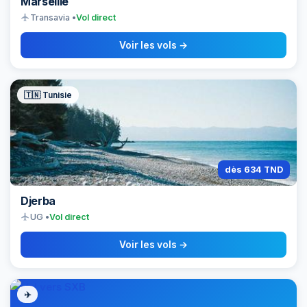
Marseille
flight
Transavia •
Vol direct
Voir les vols →
🇹🇳 Tunisie
dès 634 TND
Djerba
flight
UG •
Vol direct
Voir les vols →
✈️