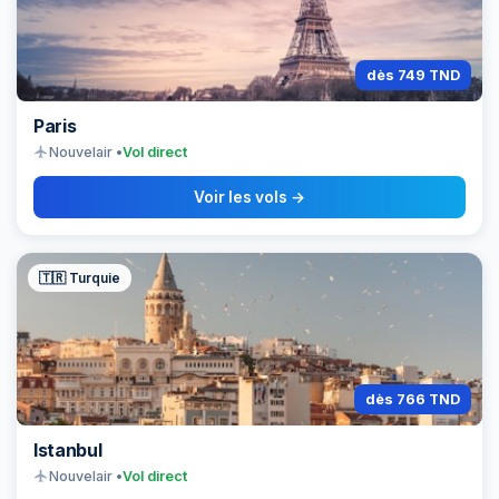
dès 749 TND
Paris
flight
Nouvelair •
Vol direct
Voir les vols →
🇹🇷 Turquie
dès 766 TND
Istanbul
flight
Nouvelair •
Vol direct