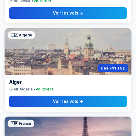
flight
Nouvelair •
Vol direct
Voir les vols →
🇩🇿 Algérie
dès 741 TND
Alger
flight
Air Algérie •
Vol direct
Voir les vols →
🇫🇷 France