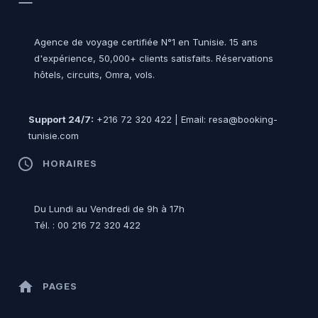
Agence de voyage certifiée N°1 en Tunisie. 15 ans
d'expérience, 50,000+ clients satisfaits. Réservations
hôtels, circuits, Omra, vols.
Support 24/7:
+216 72 320 422 | Email: resa@booking-
tunisie.com
access_time
HORAIRES
Du Lundi au Vendredi de 9h à 17h
Tél. : 00 216 72 320 422
home
PAGES