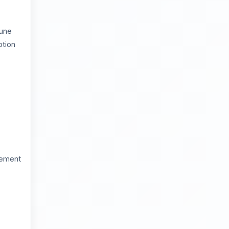
 une
ption
tement