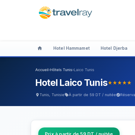
home
Hotel Hammamet
Hotel Djerba
Accueil
›
Hôtels Tunis
›
Laico Tunis
Hotel Laico Tunis
star_rate
star_rate
star_rate
star_rate
star_rate
Tunis, Tunisie
À partir de 59 DT / nuitée
Réserva
location_on
sell
verified
Prix à partir de 59 DT / nuitée