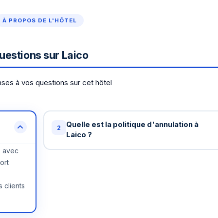
À PROPOS DE L'HÔTEL
uestions sur Laico
ses à vos questions sur cet hôtel
Quelle est la politique d'annulation à
2
Laico ?
s avec
Annulation gratuite jusqu'à 48 heures avant
ort
votre arrivée à Laico . Au-delà, une nuit peut
être facturée. Certains tarifs spéciaux ont de
s clients
conditions différentes - vérifiez lors de la
réservation.