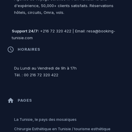
d'expérience, 50,000+ clients satisfaits. Réservations
hôtels, circuits, Omra, vols.
Support 24/7:
+216 72 320 422 | Email: resa@booking-
tunisie.com
access_time
HORAIRES
Du Lundi au Vendredi de 9h à 17h
Tél. : 00 216 72 320 422
home
PAGES
La Tunisie, le pays des mosaïques
Chirurgie Esthétique en Tunisie / tourisme esthétique