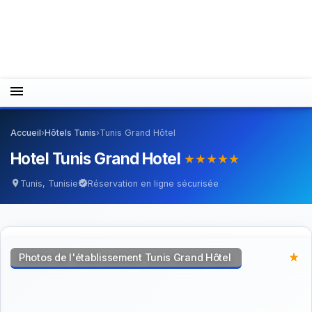
menu
Accueil
›
Hôtels Tunis
›
Tunis Grand Hôtel
Hotel Tunis Grand Hotel
star_rate
star_rate
star_rate
star_rate
star_rate
Tunis, Tunisie
Réservation en ligne sécurisée
location_on
verified
Photos de l'établissement Tunis Grand Hôtel
star_rate
star_rate
star_rate
star_rate
star_rate