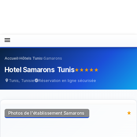
menu
Accueil
›
Hôtels Tunis
›
Samarons
Hotel Samarons Tunis
star_rate
star_rate
star_rate
star_rate
star_rate
Tunis, Tunisie
Réservation en ligne sécurisée
location_on
verified
Photos de l'établissement Samarons
star_rate
star_rate
star_rate
star_rate
star_rate