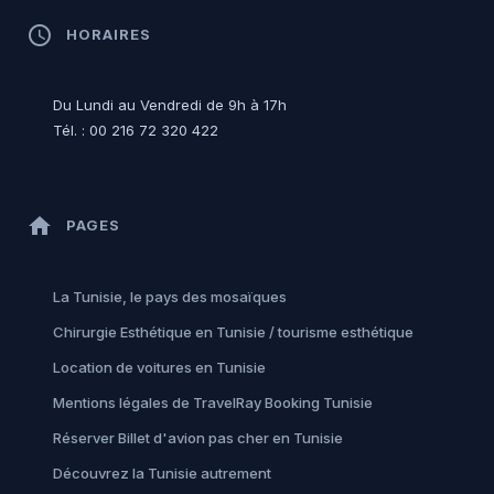
access_time
HORAIRES
Du Lundi au Vendredi de 9h à 17h
Tél. : 00 216 72 320 422
home
PAGES
La Tunisie, le pays des mosaïques
Chirurgie Esthétique en Tunisie / tourisme esthétique
Location de voitures en Tunisie
Mentions légales de TravelRay Booking Tunisie
Réserver Billet d'avion pas cher en Tunisie
Découvrez la Tunisie autrement