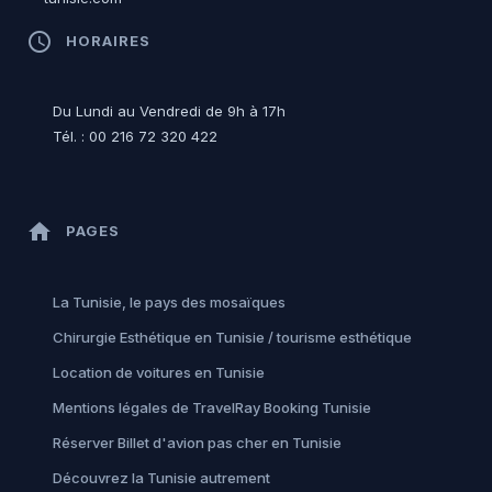
access_time
HORAIRES
Du Lundi au Vendredi de 9h à 17h
Tél. : 00 216 72 320 422
home
PAGES
La Tunisie, le pays des mosaïques
Chirurgie Esthétique en Tunisie / tourisme esthétique
Location de voitures en Tunisie
Mentions légales de TravelRay Booking Tunisie
Réserver Billet d'avion pas cher en Tunisie
Découvrez la Tunisie autrement