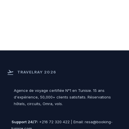
flight_takeoff
TRAVELRAY 2026
Agence de voyage certifiée N°1 en Tunisie. 15 ans
d'expérience, 50,000+ clients satisfaits. Réservations
hôtels, circuits, Omra, vols.
Support 24/7:
+216 72 320 422 | Email: resa@booking-
tunisie.com