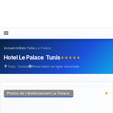
menu
Accueil
›
Hôtels Tunis
›
Le Palace
Hotel Le Palace Tunis
star_rate
star_rate
star_rate
star_rate
star_rate
Tunis, Tunisie
Réservation en ligne sécurisée
location_on
verified
Photos de l'établissement Le Palace
star_rate
star_rate
star_rate
star_rate
star_rate