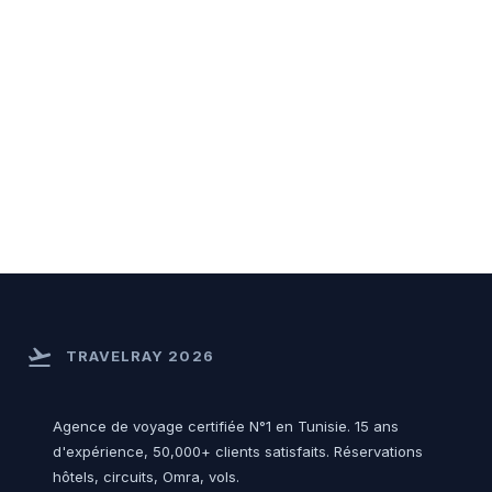
flight_takeoff
TRAVELRAY 2026
Agence de voyage certifiée N°1 en Tunisie. 15 ans
d'expérience, 50,000+ clients satisfaits. Réservations
hôtels, circuits, Omra, vols.