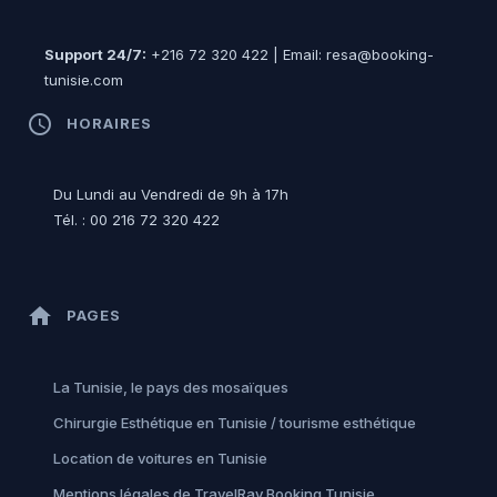
Support 24/7:
+216 72 320 422 | Email: resa@booking-
tunisie.com
access_time
HORAIRES
Du Lundi au Vendredi de 9h à 17h
Tél. : 00 216 72 320 422
home
PAGES
La Tunisie, le pays des mosaïques
Chirurgie Esthétique en Tunisie / tourisme esthétique
Location de voitures en Tunisie
Mentions légales de TravelRay Booking Tunisie