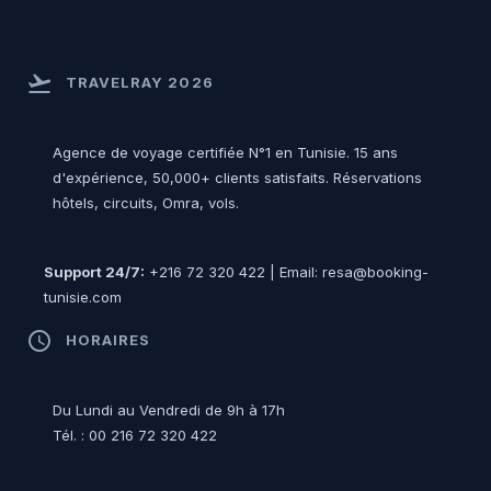
flight_takeoff
TRAVELRAY 2026
Agence de voyage certifiée N°1 en Tunisie. 15 ans
d'expérience, 50,000+ clients satisfaits. Réservations
hôtels, circuits, Omra, vols.
Support 24/7:
+216 72 320 422 | Email: resa@booking-
tunisie.com
access_time
HORAIRES
Du Lundi au Vendredi de 9h à 17h
Tél. : 00 216 72 320 422