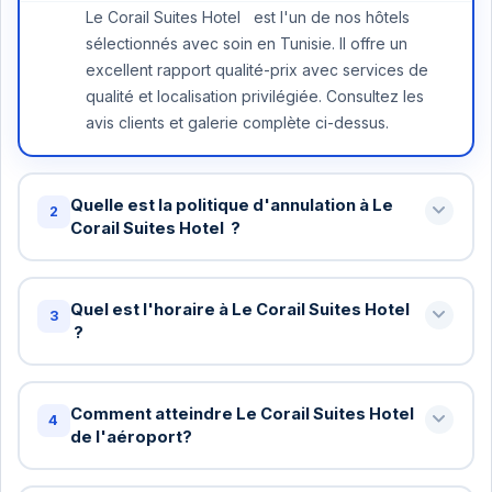
Le Corail Suites Hotel est l'un de nos hôtels
sélectionnés avec soin en Tunisie. Il offre un
excellent rapport qualité-prix avec services de
qualité et localisation privilégiée. Consultez les
avis clients et galerie complète ci-dessus.
Quelle est la politique d'annulation à Le
2
Corail Suites Hotel ?
Annulation gratuite jusqu'à 48 heures avant votre
arrivée à Le Corail Suites Hotel . Au-delà, une nuit
Quel est l'horaire à Le Corail Suites Hotel
3
peut être facturée. Certains tarifs spéciaux ont
?
des conditions différentes - vérifiez lors de la
Check-in standard: 15h / Check-out standard: 11h
réservation.
chez Le Corail Suites Hotel . Vous pouvez
Comment atteindre Le Corail Suites Hotel
4
demander un check-in anticipé ou late checkout
de l'aéroport?
(sous réserve de disponibilité). Nous arrangerons
Oui! Pour les réservations de 5+ nuits à Le Corail
cela gratuitement si possible.