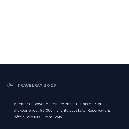
flight_takeoff
TRAVELRAY 2026
Agence de voyage certifiée N°1 en Tunisie. 15 ans
d'expérience, 50,000+ clients satisfaits. Réservations
hôtels, circuits, Omra, vols.