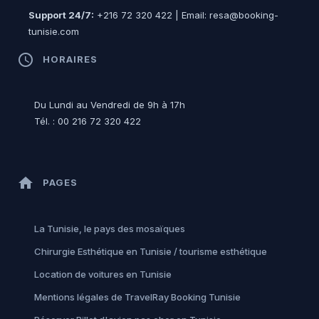
Support 24/7:
+216 72 320 422 | Email: resa@booking-
tunisie.com
access_time
HORAIRES
Du Lundi au Vendredi de 9h à 17h
Tél. : 00 216 72 320 422
home
PAGES
La Tunisie, le pays des mosaïques
Chirurgie Esthétique en Tunisie / tourisme esthétique
Location de voitures en Tunisie
Mentions légales de TravelRay Booking Tunisie