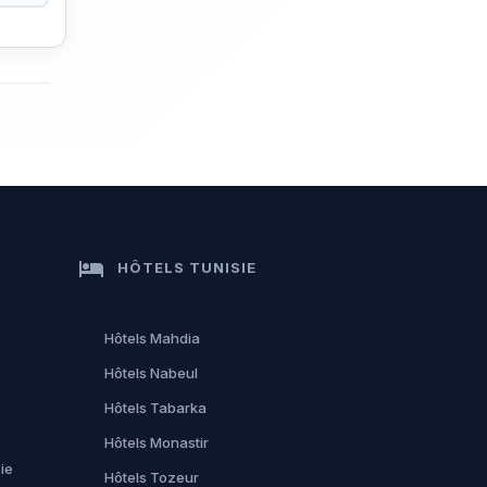
hotel
HÔTELS TUNISIE
Hôtels Mahdia
Hôtels Nabeul
Hôtels Tabarka
Hôtels Monastir
ie
Hôtels Tozeur