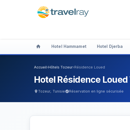
home
Hotel Hammamet
Hotel Djerba
Accueil
›
Hôtels Tozeur
›
Résidence Loued
Hotel Résidence Loued
Tozeur, Tunisie
Réservation en ligne sécurisée
location_on
verified