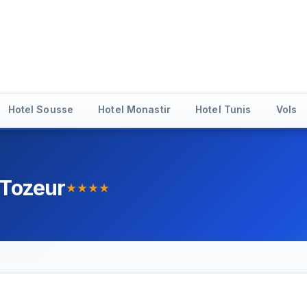
Hotel Sousse
Hotel Monastir
Hotel Tunis
Vols
 Tozeur
star_rate
star_rate
star_rate
star_rate