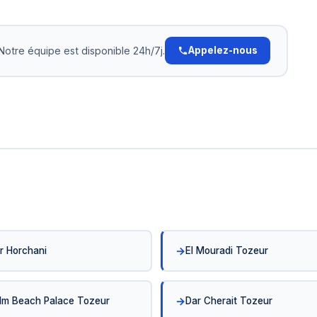
 500 DT,
sements.
e
Notre équipe est disponible 24h/7j.
Appelez-nous
r Horchani
El Mouradi Tozeur
lm Beach Palace Tozeur
Dar Cherait Tozeur