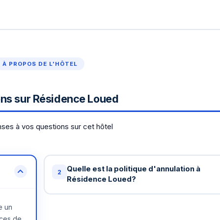
À PROPOS DE L'HÔTEL
ns sur Résidence Loued
ses à vos questions sur cet hôtel
Quelle est la politique d'annulation à
2
Résidence Loued?
Annulation gratuite jusqu'à 48 heures avant
e un
votre arrivée à Résidence Loued. Au-delà, u
ices de