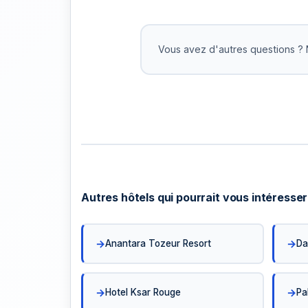
Oui! Pour les réservations supérieures à
nous acceptons le paiement en 2-3 ver
Pas d'intérêts. Organisez cela avec notr
Vous avez d'autres questions ? 
équipe.
Autres hôtels qui pourrait vous intéresser
Anantara Tozeur Resort
Da
Hotel Ksar Rouge
Pa