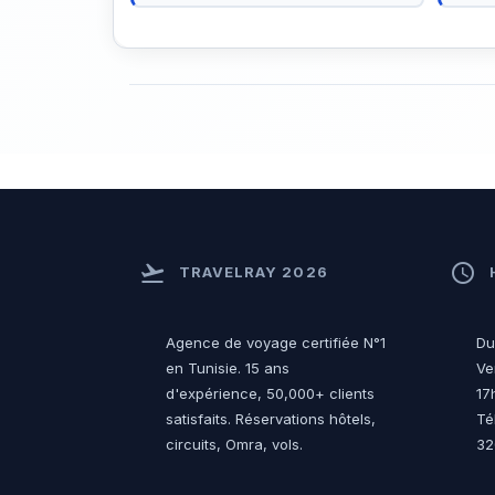
flight_takeoff
access_time
TRAVELRAY 2026
Agence de voyage certifiée N°1
Du
en Tunisie. 15 ans
Ve
d'expérience, 50,000+ clients
17
satisfaits. Réservations hôtels,
Té
circuits, Omra, vols.
32