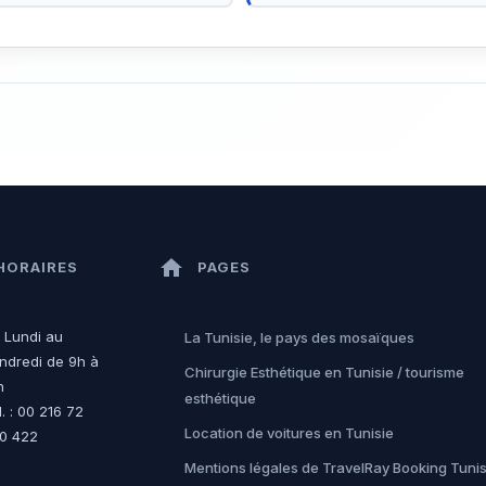
home
HORAIRES
PAGES
 Lundi au
La Tunisie, le pays des mosaïques
ndredi de 9h à
Chirurgie Esthétique en Tunisie / tourisme
h
esthétique
l. : 00 216 72
Location de voitures en Tunisie
0 422
Mentions légales de TravelRay Booking Tunis