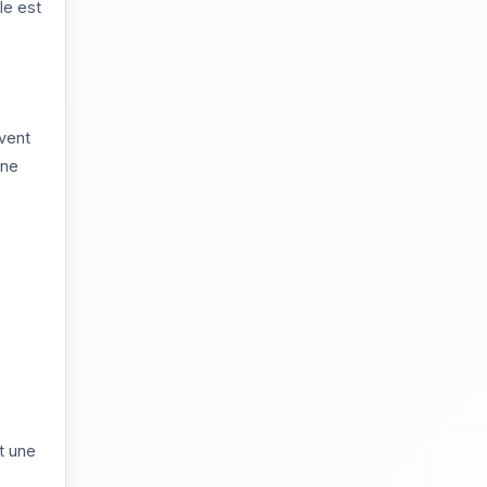
le est
vent
une
t une