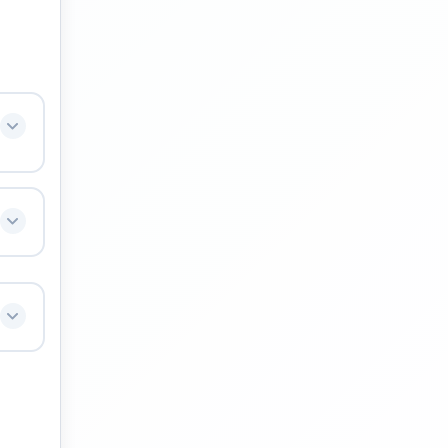
ux
 de
25
s.
us