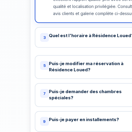
qualité et localisation privilégiée. Consul
avis clients et galerie complète ci-dessu
Quel est l'horaire à Résidence Loued
3
Check-in standard: 15h / Check-out stand
chez Résidence Loued. Vous pouvez d
Puis-je modifier ma réservation à
un check-in anticipé ou late checkout (s
5
Résidence Loued?
réserve de disponibilité). Nous arranger
gratuitement si possible.
Oui, tant que les nouvelles dates sont
disponibles à Résidence Loued. Contac
Puis-je demander des chambres
7
au +216 72 320 422 ou par email. Si la n
spéciales?
date est moins chère, nous vous rembou
Bien sûr! Demande de chambre avec vu
différence.
chambre spacieuse, étage élevé, etc. N
Puis-je payer en installements?
9
lors de la réservation et notre équipe fe
possible pour accommoder.