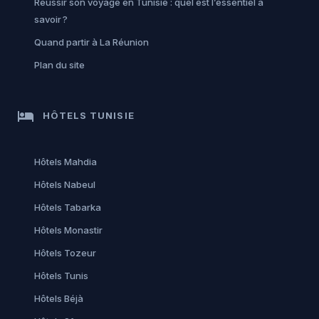
Réussir son voyage en Tunisie : quel est l’essentiel à
savoir ?
Quand partir à La Réunion
Plan du site
hotel
HÔTELS TUNISIE
Hôtels Mahdia
Hôtels Nabeul
Hôtels Tabarka
Hôtels Monastir
Hôtels Tozeur
Hôtels Tunis
Hôtels Béjà