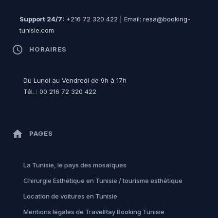
Support 24/7:
+216 72 320 422 | Email: resa@booking-
tunisie.com
access_time
HORAIRES
Du Lundi au Vendredi de 9h à 17h
Tél. : 00 216 72 320 422
home
PAGES
La Tunisie, le pays des mosaïques
Chirurgie Esthétique en Tunisie / tourisme esthétique
Location de voitures en Tunisie
Mentions légales de TravelRay Booking Tunisie