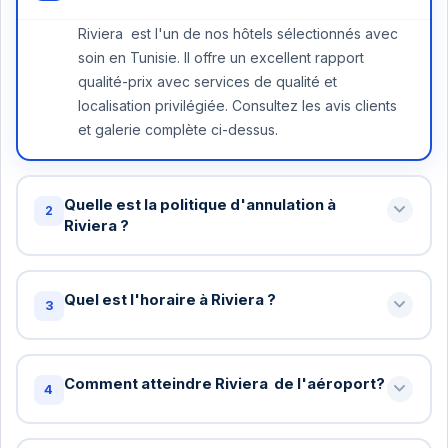
Riviera est l'un de nos hôtels sélectionnés avec
soin en Tunisie. Il offre un excellent rapport
qualité-prix avec services de qualité et
localisation privilégiée. Consultez les avis clients
et galerie complète ci-dessus.
Quelle est la politique d'annulation à
2
Riviera ?
Annulation gratuite jusqu'à 48 heures avant votre
arrivée à Riviera . Au-delà, une nuit peut être
Quel est l'horaire à Riviera ?
3
facturée. Certains tarifs spéciaux ont des
conditions différentes - vérifiez lors de la
Check-in standard: 15h / Check-out standard: 11h
réservation.
chez Riviera . Vous pouvez demander un check-in
Comment atteindre Riviera de l'aéroport?
4
anticipé ou late checkout (sous réserve de
disponibilité). Nous arrangerons cela gratuitement
Oui! Pour les réservations de 5+ nuits à Riviera , le