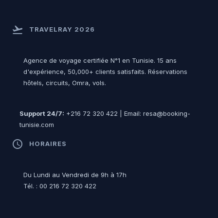
flight_takeoff
TRAVELRAY 2026
Agence de voyage certifiée N°1 en Tunisie. 15 ans
d'expérience, 50,000+ clients satisfaits. Réservations
hôtels, circuits, Omra, vols.
Support 24/7:
+216 72 320 422 | Email: resa@booking-
tunisie.com
access_time
HORAIRES
Du Lundi au Vendredi de 9h à 17h
Tél. : 00 216 72 320 422