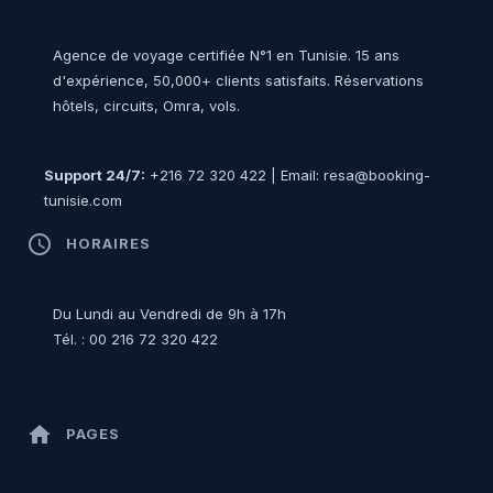
Agence de voyage certifiée N°1 en Tunisie. 15 ans
d'expérience, 50,000+ clients satisfaits. Réservations
hôtels, circuits, Omra, vols.
Support 24/7:
+216 72 320 422 | Email: resa@booking-
tunisie.com
access_time
HORAIRES
Du Lundi au Vendredi de 9h à 17h
Tél. : 00 216 72 320 422
home
PAGES