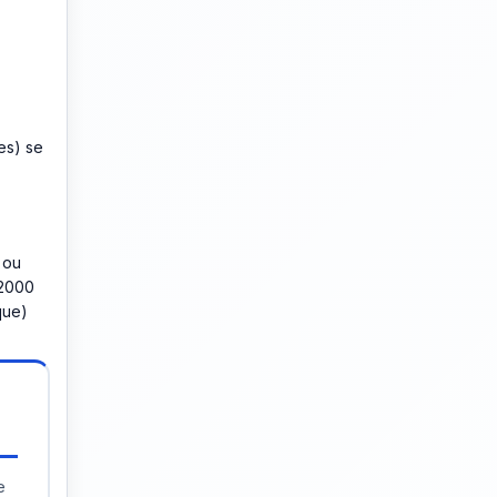
es) se
 ou
 2000
que)
e