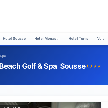
Hotel Sousse
Hotel Monastir
Hotel Tunis
Vols
& Spa
 Beach Golf & Spa Sousse
star_rate
star_rate
star_rate
star_rate