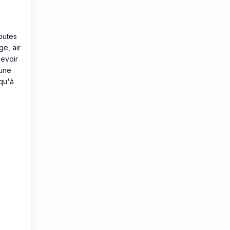
outes
ge, air
cevoir
 une
qu'à