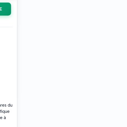
E
ares du
ifique
te à