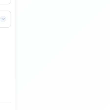
ut
us