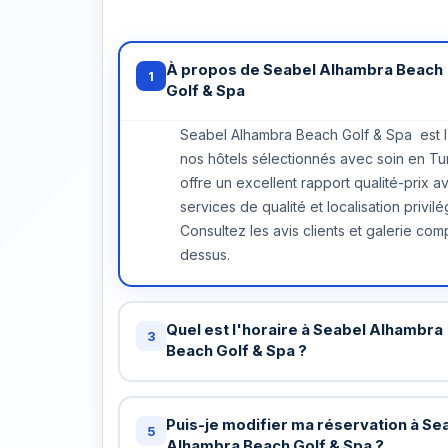
À propos de Seabel Alhambra Beach
1
Golf & Spa
Seabel Alhambra Beach Golf & Spa est l
nos hôtels sélectionnés avec soin en Tuni
offre un excellent rapport qualité-prix a
services de qualité et localisation privilé
Consultez les avis clients et galerie comp
dessus.
Quel est l'horaire à Seabel Alhambra
3
Beach Golf & Spa ?
Check-in standard: 15h / Check-out stand
chez Seabel Alhambra Beach Golf & Spa
Puis-je modifier ma réservation à Se
5
pouvez demander un check-in anticipé o
Alhambra Beach Golf & Spa ?