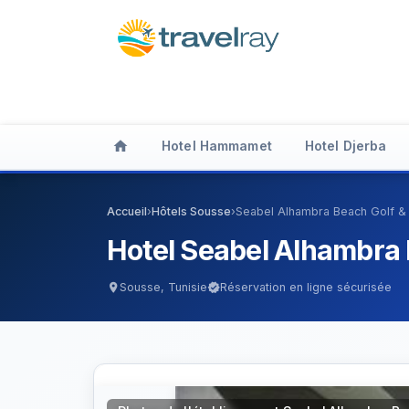
home
Hotel Hammamet
Hotel Djerba
Accueil
›
Hôtels Sousse
›
Seabel Alhambra Beach Golf 
Hotel Seabel Alhambra
Sousse, Tunisie
Réservation en ligne sécurisée
location_on
verified