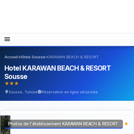
menu
Accueil
›
Hôtels Sousse
›
KARAWAN BEACH & RESORT
Hotel KARAWAN BEACH & RESORT
Sousse
star_rate
star_rate
star_rate
Sousse, Tunisie
Réservation en ligne sécurisée
location_on
verified
Photos de l'établissement KARAWAN BEACH & RESORT
star_rate
star_rate
star_rate