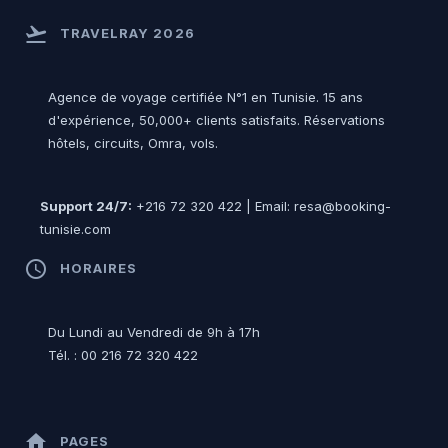
flight_takeoff
TRAVELRAY 2026
Agence de voyage certifiée N°1 en Tunisie. 15 ans
d'expérience, 50,000+ clients satisfaits. Réservations
hôtels, circuits, Omra, vols.
Support 24/7:
+216 72 320 422 | Email: resa@booking-
tunisie.com
access_time
HORAIRES
Du Lundi au Vendredi de 9h à 17h
Tél. : 00 216 72 320 422
home
PAGES