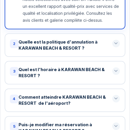
un excellent rapport qualité-prix avec services de
qualité et localisation privilégiée. Consultez les
avis clients et galerie complète ci-dessus.
Quelle est la politique d'annulation à
2
KARAWAN BEACH & RESORT ?
Annulation gratuite jusqu'à 48 heures avant votre
arrivée à KARAWAN BEACH & RESORT . Au-delà,
Quel est l'horaire à KARAWAN BEACH &
3
une nuit peut être facturée. Certains tarifs
RESORT ?
spéciaux ont des conditions différentes - vérifiez
Check-in standard: 15h / Check-out standard: 11h
lors de la réservation.
chez KARAWAN BEACH & RESORT . Vous pouvez
Comment atteindre KARAWAN BEACH &
4
demander un check-in anticipé ou late checkout
RESORT de l'aéroport?
(sous réserve de disponibilité). Nous arrangerons
Oui! Pour les réservations de 5+ nuits à KARAWAN
cela gratuitement si possible.
BEACH & RESORT , le transfert aéroport est
Puis-je modifier ma réservation à
5
gratuit. Pour les séjours plus courts, c'est 15-25