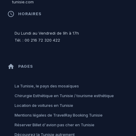
tunisie.com
access_time
HORAIRES
Du Lundi au Vendredi de 9h à 17h
Tél. : 00 216 72 320 422
home
PAGES
La Tunisie, le pays des mosaïques
Chirurgie Esthétique en Tunisie / tourisme esthétique
Location de voitures en Tunisie
Mentions légales de TravelRay Booking Tunisie
Réserver Billet d'avion pas cher en Tunisie
Découvrez la Tunisie autrement