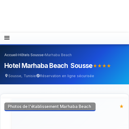
menu
Accueil
›
Hôtels Sousse
›
Marhaba Beach
Hotel Marhaba Beach Sousse
star_rate
star_rate
star_rate
star_rate
Sousse, Tunisie
Réservation en ligne sécurisée
location_on
verified
Photos de l'établissement Marhaba Beach
star_rate
star_rate
star_rate
star_rate