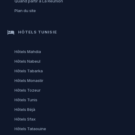
Quand partir à La Réunion
Plan du site
hotel
HÔTELS TUNISIE
Hôtels Mahdia
Hôtels Nabeul
Hôtels Tabarka
Hôtels Monastir
Hôtels Tozeur
Hôtels Tunis
Hôtels Béjà
Hôtels Sfax
Hôtels Tataouine