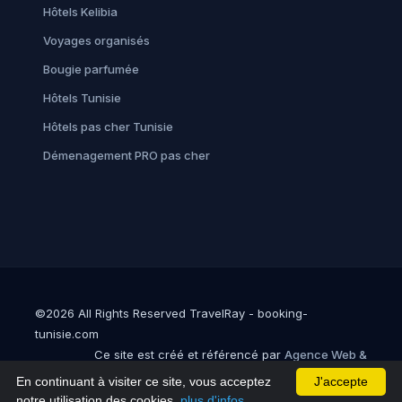
Hôtels Kelibia
Voyages organisés
Bougie parfumée
Hôtels Tunisie
Hôtels pas cher Tunisie
Démenagement PRO pas cher
©2026 All Rights Reserved TravelRay - booking-
tunisie.com
Ce site est créé et référencé par
Agence Web &
Référencement en Tunisie : Sofirux
En continuant à visiter ce site, vous acceptez
J'accepte
notre utilisation des cookies.
plus d'infos