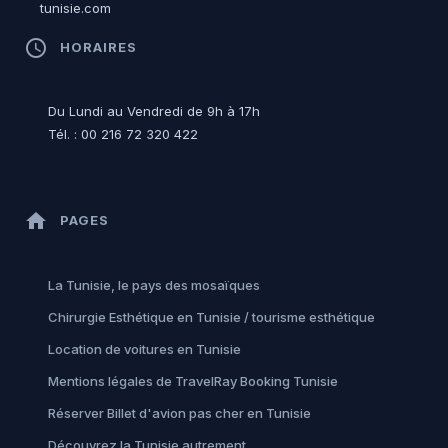
tunisie.com
access_time
HORAIRES
Du Lundi au Vendredi de 9h à 17h
Tél. : 00 216 72 320 422
home
PAGES
La Tunisie, le pays des mosaïques
Chirurgie Esthétique en Tunisie / tourisme esthétique
Location de voitures en Tunisie
Mentions légales de TravelRay Booking Tunisie
Réserver Billet d'avion pas cher en Tunisie
Découvrez la Tunisie autrement