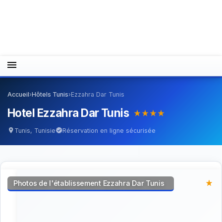
menu
Accueil
›
Hôtels Tunis
›
Ezzahra Dar Tunis
Hotel Ezzahra Dar Tunis
star_rate
star_rate
star_rate
star_rate
Tunis, Tunisie
Réservation en ligne sécurisée
location_on
verified
Photos de l'établissement Ezzahra Dar Tunis
star_rate
star_rate
star_rate
star_rate