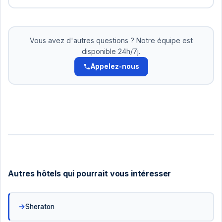
Oui! Pour les réservations supérieures à 500 DT,
nous acceptons le paiement en 2-3 versements.
Pas d'intérêts. Organisez cela avec notre équipe.
Vous avez d'autres questions ? Notre équipe est
disponible 24h/7j.
Appelez-nous
Autres hôtels qui pourrait vous intéresser
Sheraton