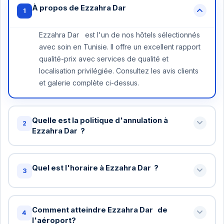
À propos de Ezzahra Dar
1
Ezzahra Dar est l'un de nos hôtels sélectionnés
avec soin en Tunisie. Il offre un excellent rapport
qualité-prix avec services de qualité et
localisation privilégiée. Consultez les avis clients
et galerie complète ci-dessus.
Quelle est la politique d'annulation à
2
Ezzahra Dar ?
Annulation gratuite jusqu'à 48 heures avant votre
arrivée à Ezzahra Dar . Au-delà, une nuit peut être
Quel est l'horaire à Ezzahra Dar ?
3
facturée. Certains tarifs spéciaux ont des
conditions différentes - vérifiez lors de la
Check-in standard: 15h / Check-out standard: 11h
réservation.
chez Ezzahra Dar . Vous pouvez demander un
Comment atteindre Ezzahra Dar de
4
check-in anticipé ou late checkout (sous réserve
l'aéroport?