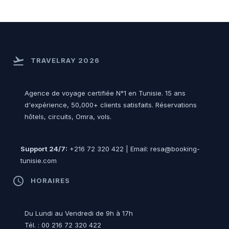
flight_takeoff
TRAVELRAY 2026
Agence de voyage certifiée N°1 en Tunisie. 15 ans
d'expérience, 50,000+ clients satisfaits. Réservations
hôtels, circuits, Omra, vols.
Support 24/7:
+216 72 320 422 | Email: resa@booking-
tunisie.com
access_time
HORAIRES
Du Lundi au Vendredi de 9h à 17h
Tél. : 00 216 72 320 422