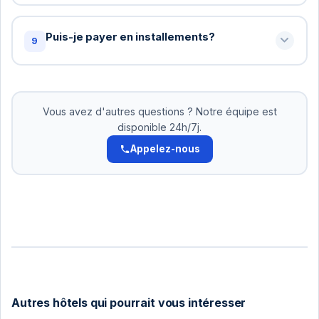
possible pour accommoder.
Oui! Pour les groupes de 10+ personnes, nous
offrons des tarifs spéciaux. Contactez-nous pour
Puis-je payer en installements?
9
un devis personnalisé: +216 72 320 422
Oui! Pour les réservations supérieures à 500 DT,
nous acceptons le paiement en 2-3 versements.
Pas d'intérêts. Organisez cela avec notre équipe.
Vous avez d'autres questions ? Notre équipe est
disponible 24h/7j.
Appelez-nous
Autres hôtels qui pourrait vous intéresser