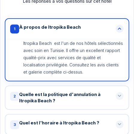
Les réponses à vos questions sur cet hôtel
À propos de Itropika Beach
1
Itropika Beach est l'un de nos hôtels sélectionnés
avec soin en Tunisie. Il offre un excellent rapport
qualité-prix avec services de qualité et
localisation privilégiée. Consultez les avis clients
et galerie complète ci-dessus.
Quelle est la politique d'annulation à
2
Itropika Beach ?
Annulation gratuite jusqu'à 48 heures avant votre
arrivée à Itropika Beach . Au-delà, une nuit peut
Quel est l'horaire à Itropika Beach ?
3
être facturée. Certains tarifs spéciaux ont des