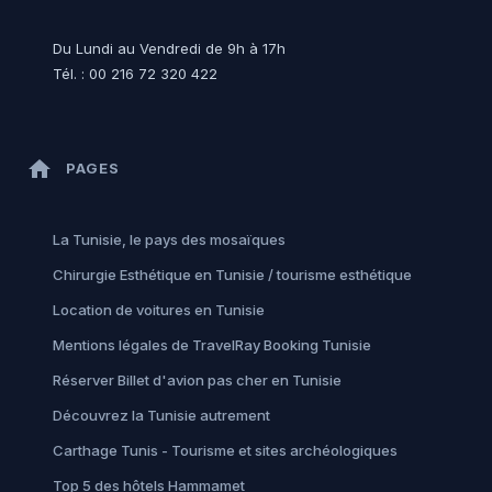
Du Lundi au Vendredi de 9h à 17h
Tél. : 00 216 72 320 422
home
PAGES
La Tunisie, le pays des mosaïques
Chirurgie Esthétique en Tunisie / tourisme esthétique
Location de voitures en Tunisie
Mentions légales de TravelRay Booking Tunisie
Réserver Billet d'avion pas cher en Tunisie
Découvrez la Tunisie autrement
Carthage Tunis - Tourisme et sites archéologiques
Top 5 des hôtels Hammamet