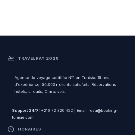
flight_takeoff
TRAVELRAY 2026
Agence de voyage certifiée N°1 en Tunisie. 15 ans
d'expérience, 50,000+ clients satisfaits. Réservations
hôtels, circuits, Omra, vols.
Support 24/7:
+216 72 320 422 | Email: resa@booking-
tunisie.com
access_time
HORAIRES