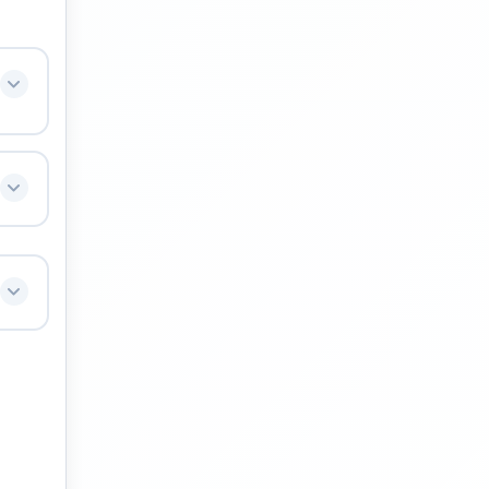
fert
rts,
ut
us