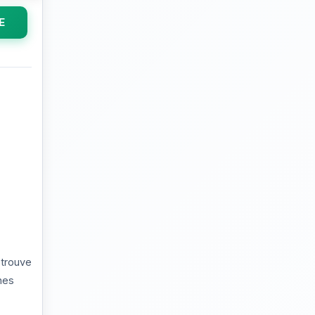
E
 trouve
nes