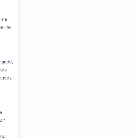
erne
ellite
rmande,
eurs
pouvez
re
lf,
and