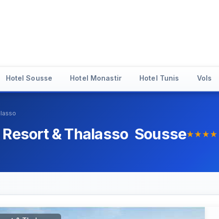
Hotel Sousse
Hotel Monastir
Hotel Tunis
Vols
alasso
 Resort & Thalasso Sousse
star_rate
star_rate
star_rate
star_rate