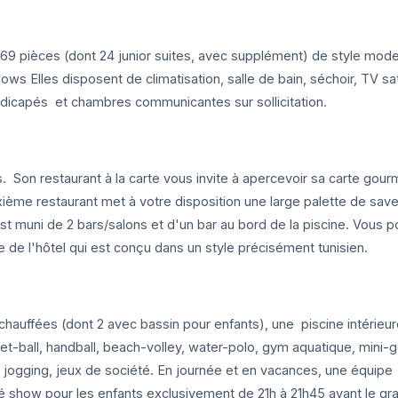
369 pièces (dont 24 junior suites, avec supplément) de style mod
s Elles disposent de climatisation, salle de bain, séchoir, TV sat
ndicapés et chambres communicantes sur sollicitation.
. Son restaurant à la carte vous invite à apercevoir sa carte gou
xième restaurant met à votre disposition une large palette de sav
st muni de 2 bars/salons et d'un bar au bord de la piscine. Vous 
e de l'hôtel qui est conçu dans un style précisément tunisien.
chauffées (dont 2 avec bassin pour enfants), une piscine intérieu
asket-ball, handball, beach-volley, water-polo, gym aquatique, mini-go
e, jogging, jeux de société. En journée et en vacances, une équipe
 show pour les enfants exclusivement de 21h à 21h45 avant le gr