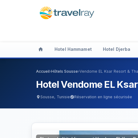
home
Hotel Hammamet
Hotel Djerba
Accueil
›
Hôtels Sousse
›
Vendome EL Ksar Resort & Th
Hotel Vendome EL Ksar
Sousse, Tunisie
Réservation en ligne sécurisée
location_on
verified