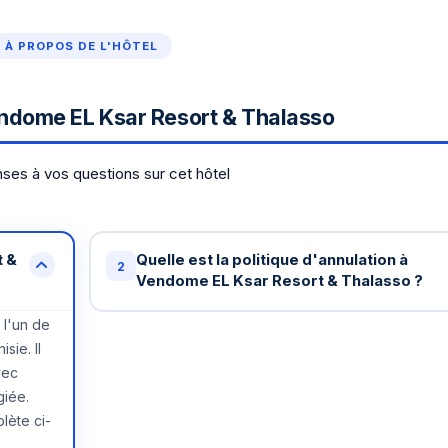
À PROPOS DE L'HÔTEL
ndome EL Ksar Resort & Thalasso
ses à vos questions sur cet hôtel
 &
Quelle est la politique d'annulation à
2
Vendome EL Ksar Resort & Thalasso ?
 l'un de
Annulation gratuite jusqu'à 48 heures avant
sie. Il
votre arrivée à Vendome EL Ksar Resort &
vec
Thalasso . Au-delà, une nuit peut être facturé
giée.
Certains tarifs spéciaux ont des conditions
lète ci-
différentes - vérifiez lors de la réservation.