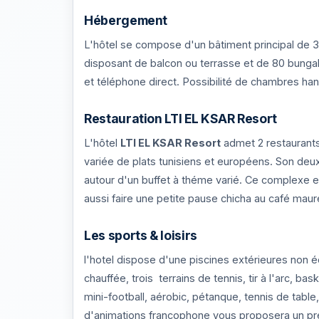
Hébergement
L'hôtel se compose d'un bâtiment principal de 
disposant de balcon ou terrasse et de 80 bungalow
et téléphone direct. Possibilité de chambres ha
Restauration LTI EL KSAR Resort
L'hôtel
LTI EL KSAR Resort
admet 2 restaurants
variée de plats tunisiens et européens. Son deu
autour d'un buffet à théme varié. Ce complexe e
aussi faire une petite pause chicha au café maur
Les sports & loisirs
l'hotel dispose d'une piscines extérieures non é
chauffée, trois terrains de tennis, tir à l'arc, b
mini-football, aérobic, pétanque, tennis de tabl
d'animations francophone vous proposera un pré