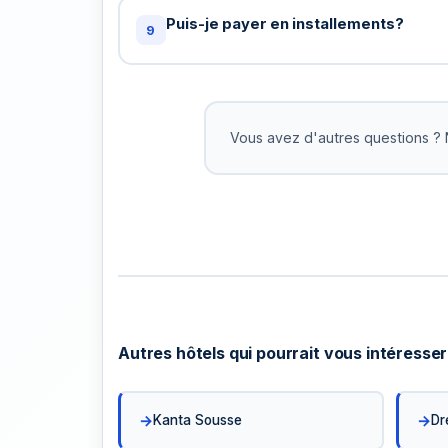
chambre spacieuse, étage élevé, etc. N
Puis-je payer en installements?
9
lors de la réservation et notre équipe fe
possible pour accommoder.
Oui! Pour les réservations supérieures à
nous acceptons le paiement en 2-3 ver
Pas d'intérêts. Organisez cela avec notr
Vous avez d'autres questions ? 
équipe.
Autres hôtels qui pourrait vous intéresser
Kanta Sousse
Dr