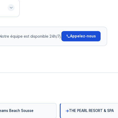
offrons des tarifs spéciaux. Contactez-nous
otez-le
pour un devis personnalisé: +216 72 320 422
ra son
 500 DT,
sements.
e
Notre équipe est disponible 24h/7j.
Appelez-nous
eams Beach Sousse
THE PEARL RESORT & SPA