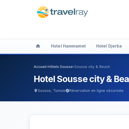
home
Hotel Hammamet
Hotel Djerba
Accueil
›
Hôtels Sousse
›
Sousse city & Beach
Hotel Sousse city & Be
Sousse, Tunisie
Réservation en ligne sécurisée
location_on
verified