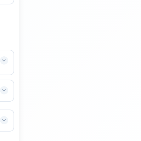
,
se
s.
us