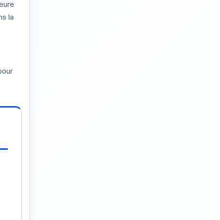
ieure
ns la
pour