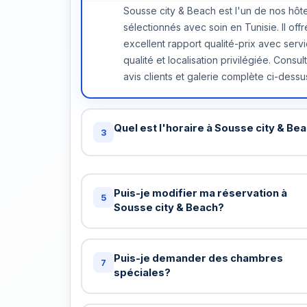
Sousse city & Beach est l'un de nos hôte
sélectionnés avec soin en Tunisie. Il offr
excellent rapport qualité-prix avec serv
qualité et localisation privilégiée. Consul
avis clients et galerie complète ci-dessu
Quel est l'horaire à Sousse city & Be
3
Check-in standard: 15h / Check-out stand
chez Sousse city & Beach. Vous pouvez
Puis-je modifier ma réservation à
demander un check-in anticipé ou late 
5
Sousse city & Beach?
(sous réserve de disponibilité). Nous
arrangerons cela gratuitement si possibl
Oui, tant que les nouvelles dates sont
disponibles à Sousse city & Beach. Cont
Puis-je demander des chambres
7
nous au +216 72 320 422 ou par email. Si
spéciales?
nouvelle date est moins chère, nous vo
Bien sûr! Demande de chambre avec vu
remboursons la différence.