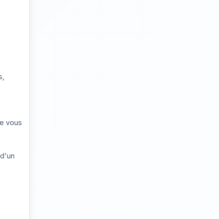
s,
de vous
 d'un