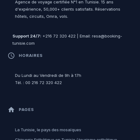
Agence de voyage certifiée N°1 en Tunisie. 15 ans
d'expérience, 50,000+ clients satisfaits. Réservations
hôtels, circuits, Omra, vols.
Support 24/7:
+216 72 320 422 | Email: resa@booking-
tunisie.com
access_time
HORAIRES
Du Lundi au Vendredi de 9h à 17h
Tél. : 00 216 72 320 422
home
PAGES
La Tunisie, le pays des mosaïques
Chirurgie Esthétique en Tunisie / tourisme esthétique