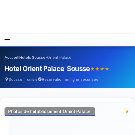
menu
Accueil
›
Hôtels Sousse
›
Orient Palace
Hotel Orient Palace Sousse
star_rate
star_rate
star_rate
star_rate
Sousse, Tunisie
Réservation en ligne sécurisée
location_on
verified
Photos de l'établissement Orient Palace
star_rate
star_rate
star_rate
star_rate