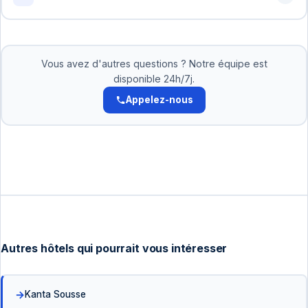
personnalisé: +216 72 320 422
Oui! Pour les réservations supérieures à 500 DT, nous
acceptons le paiement en 2-3 versements. Pas
d'intérêts. Organisez cela avec notre équipe.
Vous avez d'autres questions ? Notre équipe est
disponible 24h/7j.
Appelez-nous
Autres hôtels qui pourrait vous intéresser
Kanta Sousse