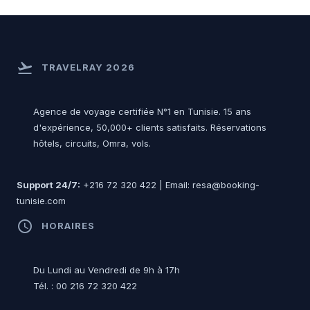
flight_takeoff
TRAVELRAY 2026
Agence de voyage certifiée N°1 en Tunisie. 15 ans
d'expérience, 50,000+ clients satisfaits. Réservations
hôtels, circuits, Omra, vols.
Support 24/7:
+216 72 320 422 | Email: resa@booking-
tunisie.com
access_time
HORAIRES
Du Lundi au Vendredi de 9h à 17h
Tél. : 00 216 72 320 422