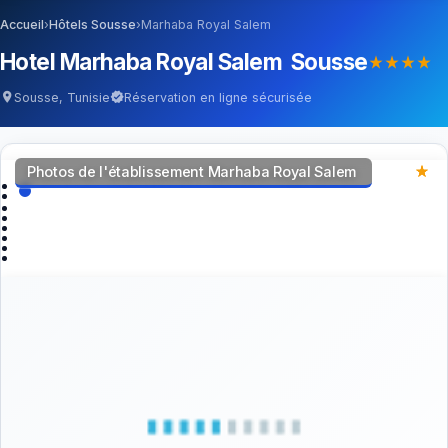
Accueil
›
Hôtels Sousse
›
Marhaba Royal Salem
Hotel Marhaba Royal Salem Sousse
star_rate
star_rate
star_rate
star_rate
Sousse, Tunisie
Réservation en ligne sécurisée
location_on
verified
Photos de l'établissement Marhaba Royal Salem
star_rate
star_rate
star_rate
star_rate