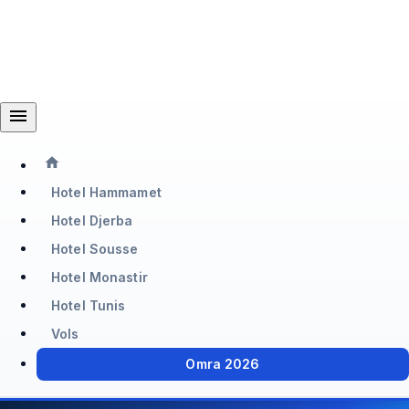
menu
home
Hotel Hammamet
Hotel Djerba
Hotel Sousse
Hotel Monastir
Hotel Tunis
Vols
Omra 2026