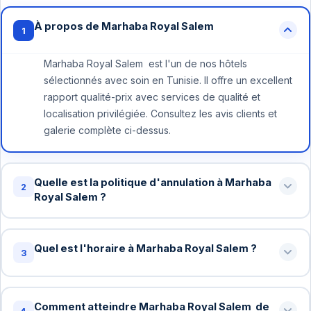
À propos de Marhaba Royal Salem
1
Marhaba Royal Salem est l'un de nos hôtels
sélectionnés avec soin en Tunisie. Il offre un excellent
rapport qualité-prix avec services de qualité et
localisation privilégiée. Consultez les avis clients et
galerie complète ci-dessus.
Quelle est la politique d'annulation à Marhaba
2
Royal Salem ?
Annulation gratuite jusqu'à 48 heures avant votre
arrivée à Marhaba Royal Salem . Au-delà, une nuit peut
Quel est l'horaire à Marhaba Royal Salem ?
3
être facturée. Certains tarifs spéciaux ont des
conditions différentes - vérifiez lors de la réservation.
Check-in standard: 15h / Check-out standard: 11h chez
Marhaba Royal Salem . Vous pouvez demander un
Comment atteindre Marhaba Royal Salem de