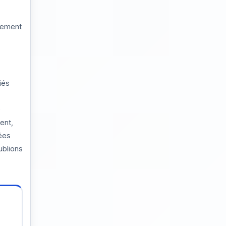
sement
iés
e
ent,
ées
ublions