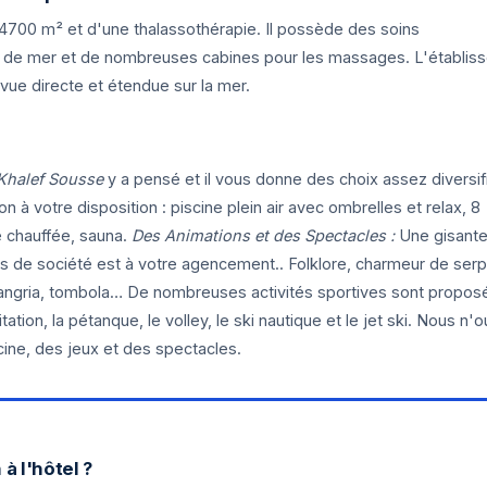
4700 m² et d'une thalassothérapie. Il possède des soins
au de mer et de nombreuses cabines pour les massages. L'établis
vue directe et étendue sur la mer.
Khalef Sousse
y a pensé et il vous donne des choix assez diversif
 à votre disposition : piscine plein air avec ombrelles et relax, 8
e chauffée, sauna.
Des Animations et des Spectacles :
Une gisant
s de société est à votre agencement.. Folklore, charmeur de serp
 sangria, tombola… De nombreuses activités sportives sont propos
ation, la pétanque, le volley, le ski nautique et le jet ski. Nous n'o
cine, des jeux et des spectacles.
à l'hôtel ?