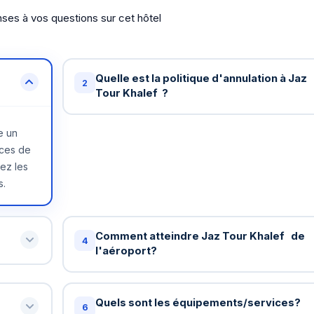
ses à vos questions sur cet hôtel
Quelle est la politique d'annulation à Jaz
2
Tour Khalef ?
Annulation gratuite jusqu'à 48 heures avant
e un
votre arrivée à Jaz Tour Khalef . Au-delà, u
ices de
nuit peut être facturée. Certains tarifs spécia
tez les
ont des conditions différentes - vérifiez lors
s.
la réservation.
Comment atteindre Jaz Tour Khalef de
4
l'aéroport?
ard: 11h
Oui! Pour les réservations de 5+ nuits à Jaz 
emander
Khalef , le transfert aéroport est gratuit. Pour
z
Quels sont les équipements/services?
ous
6