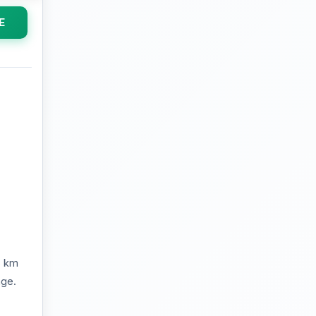
E
5 km
age.