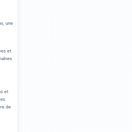
ns, une
ées et
chaînes
s et
des
bre de