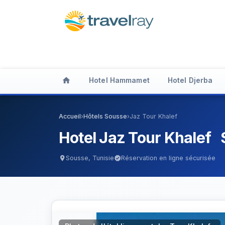
home
Hotel Hammamet
Hotel Djerba
Accueil
›
Hôtels Sousse
›
Jaz Tour Khalef
Hotel Jaz Tour Khalef
Sousse, Tunisie
Réservation en ligne sécurisée
location_on
verified