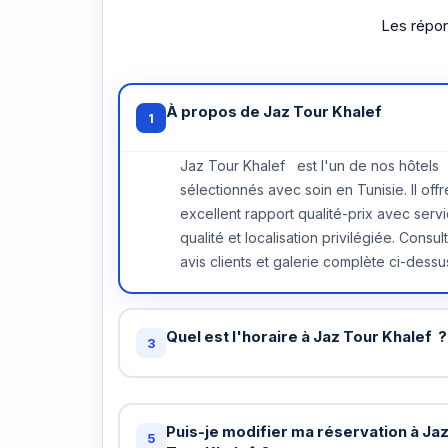
Les répon
À propos de Jaz Tour Khalef
1
Jaz Tour Khalef est l'un de nos hôtels
sélectionnés avec soin en Tunisie. Il offr
excellent rapport qualité-prix avec serv
qualité et localisation privilégiée. Consul
avis clients et galerie complète ci-dessu
Quel est l'horaire à Jaz Tour Khalef ?
3
Check-in standard: 15h / Check-out stand
chez Jaz Tour Khalef . Vous pouvez d
Puis-je modifier ma réservation à Ja
un check-in anticipé ou late checkout (s
5