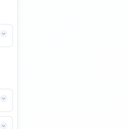
ne
ux
 de
Tour
 les