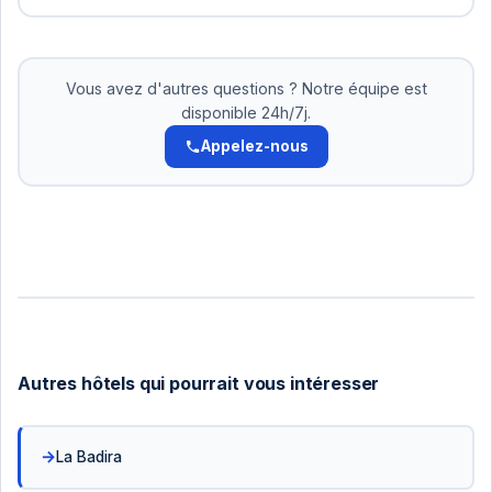
Oui! Pour les réservations supérieures à 500 DT,
nous acceptons le paiement en 2-3 versements.
Pas d'intérêts. Organisez cela avec notre équipe.
Vous avez d'autres questions ? Notre équipe est
disponible 24h/7j.
Appelez-nous
Autres hôtels qui pourrait vous intéresser
La Badira