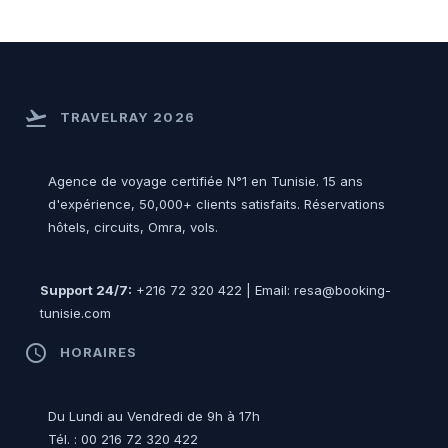
flight_takeoff
TRAVELRAY 2026
Agence de voyage certifiée N°1 en Tunisie. 15 ans
d'expérience, 50,000+ clients satisfaits. Réservations
hôtels, circuits, Omra, vols.
Support 24/7:
+216 72 320 422 | Email: resa@booking-
tunisie.com
access_time
HORAIRES
Du Lundi au Vendredi de 9h à 17h
Tél. : 00 216 72 320 422