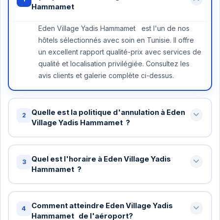
Hammamet
Eden Village Yadis Hammamet est l'un de nos
hôtels sélectionnés avec soin en Tunisie. Il offre
un excellent rapport qualité-prix avec services de
qualité et localisation privilégiée. Consultez les
avis clients et galerie complète ci-dessus.
Quelle est la politique d'annulation à Eden
2
Village Yadis Hammamet ?
Annulation gratuite jusqu'à 48 heures avant votre
arrivée à Eden Village Yadis Hammamet . Au-delà,
Quel est l'horaire à Eden Village Yadis
3
une nuit peut être facturée. Certains tarifs
Hammamet ?
spéciaux ont des conditions différentes - vérifiez
Check-in standard: 15h / Check-out standard: 11h
lors de la réservation.
chez Eden Village Yadis Hammamet . Vous
Comment atteindre Eden Village Yadis
4
pouvez demander un check-in anticipé ou late
Hammamet de l'aéroport?