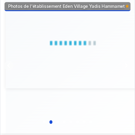
Photos de l'établissement Eden Village Yadis Hammamet
star_rate
star_rate
star_rate
star_rate