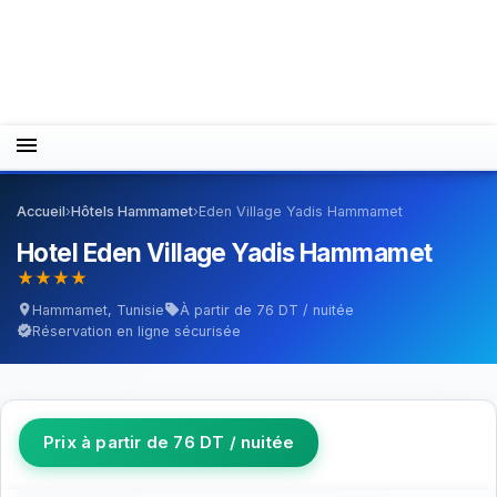
menu
Accueil
›
Hôtels Hammamet
›
Eden Village Yadis Hammamet
Hotel Eden Village Yadis Hammamet
star_rate
star_rate
star_rate
star_rate
Hammamet, Tunisie
À partir de 76 DT / nuitée
location_on
sell
Réservation en ligne sécurisée
verified
Prix à partir de 76 DT / nuitée