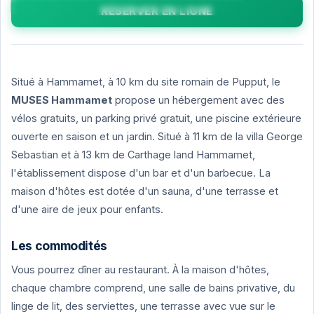
Photos de l'établissement MUSES Hammamet
star_rate
star_rate
star_rate
star_rate
star_rate
RÉSERVER EN LIGNE
Situé à Hammamet, à 10 km du site romain de Pupput, le
MUSES Hammamet
propose un hébergement avec des
vélos gratuits, un parking privé gratuit, une piscine extérieure
ouverte en saison et un jardin. Situé à 11 km de la villa George
Sebastian et à 13 km de Carthage land Hammamet,
l'établissement dispose d'un bar et d'un barbecue. La
maison d'hôtes est dotée d'un sauna, d'une terrasse et
d'une aire de jeux pour enfants.
Les commodités
Vous pourrez dîner au restaurant. À la maison d'hôtes,
chaque chambre comprend, une salle de bains privative, du
linge de lit, des serviettes, une terrasse avec vue sur le