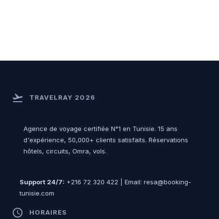
flight_takeoff
TRAVELRAY 2026
Agence de voyage certifiée N°1 en Tunisie. 15 ans
d'expérience, 50,000+ clients satisfaits. Réservations
hôtels, circuits, Omra, vols.
Support 24/7:
+216 72 320 422 | Email: resa@booking-
tunisie.com
access_time
HORAIRES