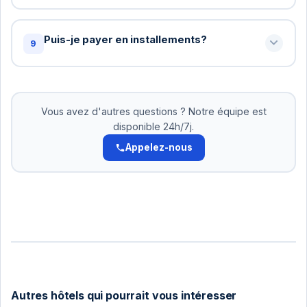
possible pour accommoder.
Oui! Pour les groupes de 10+ personnes, nous
offrons des tarifs spéciaux. Contactez-nous pour
Puis-je payer en installements?
9
un devis personnalisé: +216 72 320 422
Oui! Pour les réservations supérieures à 500 DT,
nous acceptons le paiement en 2-3 versements.
Pas d'intérêts. Organisez cela avec notre équipe.
Vous avez d'autres questions ? Notre équipe est
disponible 24h/7j.
Appelez-nous
Autres hôtels qui pourrait vous intéresser