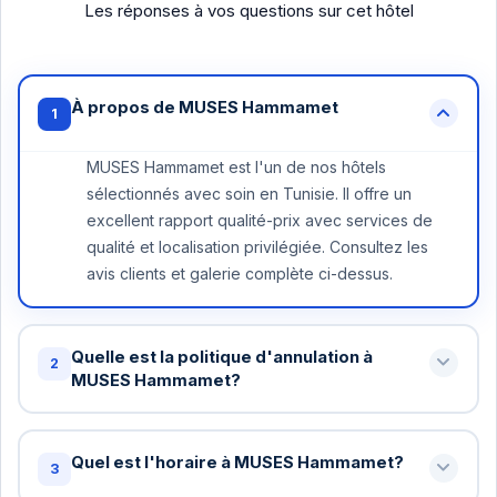
Les réponses à vos questions sur cet hôtel
À propos de MUSES Hammamet
1
MUSES Hammamet est l'un de nos hôtels
sélectionnés avec soin en Tunisie. Il offre un
excellent rapport qualité-prix avec services de
qualité et localisation privilégiée. Consultez les
avis clients et galerie complète ci-dessus.
Quelle est la politique d'annulation à
2
MUSES Hammamet?
Annulation gratuite jusqu'à 48 heures avant votre
arrivée à MUSES Hammamet. Au-delà, une nuit
Quel est l'horaire à MUSES Hammamet?
3
peut être facturée. Certains tarifs spéciaux ont