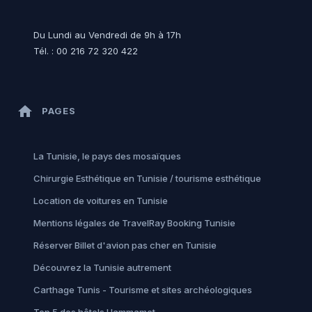
Du Lundi au Vendredi de 9h à 17h
Tél. : 00 216 72 320 422
home
PAGES
La Tunisie, le pays des mosaïques
Chirurgie Esthétique en Tunisie / tourisme esthétique
Location de voitures en Tunisie
Mentions légales de TravelRay Booking Tunisie
Réserver Billet d'avion pas cher en Tunisie
Découvrez la Tunisie autrement
Carthage Tunis - Tourisme et sites archéologiques
Top 5 des hôtels Hammamet