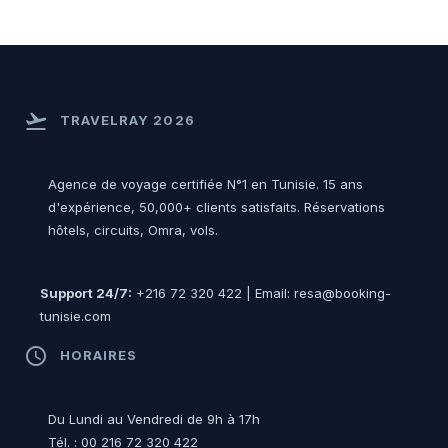
flight_takeoff
TRAVELRAY 2026
Agence de voyage certifiée N°1 en Tunisie. 15 ans
d'expérience, 50,000+ clients satisfaits. Réservations
hôtels, circuits, Omra, vols.
Support 24/7:
+216 72 320 422 | Email: resa@booking-
tunisie.com
access_time
HORAIRES
Du Lundi au Vendredi de 9h à 17h
Tél. : 00 216 72 320 422