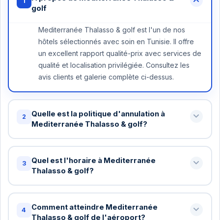
1
golf
Mediterranée Thalasso & golf est l'un de nos
hôtels sélectionnés avec soin en Tunisie. Il offre
un excellent rapport qualité-prix avec services de
qualité et localisation privilégiée. Consultez les
avis clients et galerie complète ci-dessus.
Quelle est la politique d'annulation à
2
Mediterranée Thalasso & golf?
Annulation gratuite jusqu'à 48 heures avant votre
arrivée à Mediterranée Thalasso & golf. Au-delà,
Quel est l'horaire à Mediterranée
3
une nuit peut être facturée. Certains tarifs
Thalasso & golf?
spéciaux ont des conditions différentes - vérifiez
Check-in standard: 15h / Check-out standard: 11h
lors de la réservation.
chez Mediterranée Thalasso & golf. Vous pouvez
Comment atteindre Mediterranée
4
demander un check-in anticipé ou late checkout
Thalasso & golf de l'aéroport?