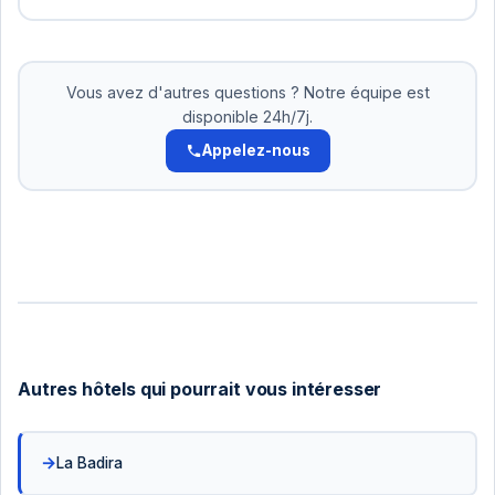
Oui! Pour les réservations supérieures à 500 DT,
nous acceptons le paiement en 2-3 versements.
Pas d'intérêts. Organisez cela avec notre équipe.
Vous avez d'autres questions ? Notre équipe est
disponible 24h/7j.
Appelez-nous
Autres hôtels qui pourrait vous intéresser
La Badira