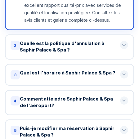
excellent rapport qualité-prix avec services de
qualité et localisation privilégiée. Consultez les
avis clients et galerie complète ci-dessus.
Quelle est la politique d'annulation à
2
Saphir Palace & Spa ?
Annulation gratuite jusqu'à 48 heures avant votre
arrivée à Saphir Palace & Spa . Au-delà, une nuit
Quel est l'horaire à Saphir Palace & Spa ?
3
peut être facturée. Certains tarifs spéciaux ont
des conditions différentes - vérifiez lors de la
Check-in standard: 15h / Check-out standard: 11h
réservation.
chez Saphir Palace & Spa . Vous pouvez
Comment atteindre Saphir Palace & Spa
4
demander un check-in anticipé ou late checkout
de l'aéroport?
(sous réserve de disponibilité). Nous arrangerons
Oui! Pour les réservations de 5+ nuits à Saphir
cela gratuitement si possible.
Palace & Spa , le transfert aéroport est gratuit.
Puis-je modifier ma réservation à Saphir
5
Pour les séjours plus courts, c'est 15-25
Palace & Spa ?