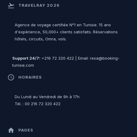
flight_takeoff
TRAVELRAY 2026
Agence de voyage certifiée N°1 en Tunisie. 15 ans
d'expérience, 50,000+ clients satisfaits. Réservations
hôtels, circuits, Omra, vols.
Support 24/7:
+216 72 320 422 | Email: resa@booking-
tunisie.com
access_time
HORAIRES
Du Lundi au Vendredi de 9h à 17h
Tél. : 00 216 72 320 422
home
PAGES