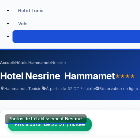
Hotel Tunis
Vols
Accueil
›
Hôtels Hammamet
›
Nesrine
Hotel Nesrine Hammamet
star_rate
star_rate
star_rate
star_rate
Hammamet, Tunisie
À partir de 52 DT / nuitée
Réservation en ligne
location_on
sell
verified
Photos de l'établissement Nesrine
Prix à partir de 52 DT / nuitée