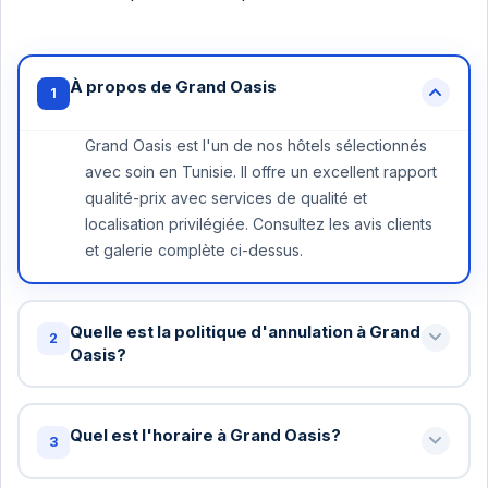
À propos de Grand Oasis
1
Grand Oasis est l'un de nos hôtels sélectionnés
avec soin en Tunisie. Il offre un excellent rapport
qualité-prix avec services de qualité et
localisation privilégiée. Consultez les avis clients
et galerie complète ci-dessus.
Quelle est la politique d'annulation à Grand
2
Oasis?
Annulation gratuite jusqu'à 48 heures avant votre
arrivée à Grand Oasis. Au-delà, une nuit peut être
Quel est l'horaire à Grand Oasis?
3
facturée. Certains tarifs spéciaux ont des
conditions différentes - vérifiez lors de la