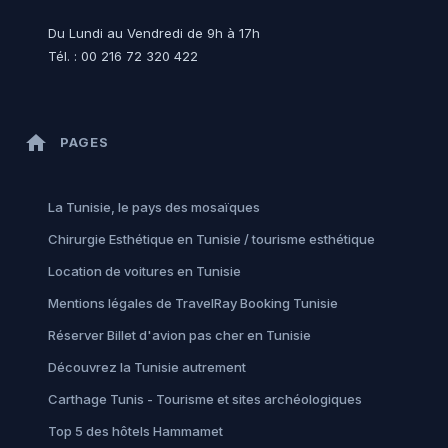
Du Lundi au Vendredi de 9h à 17h
Tél. : 00 216 72 320 422
home
PAGES
La Tunisie, le pays des mosaïques
Chirurgie Esthétique en Tunisie / tourisme esthétique
Location de voitures en Tunisie
Mentions légales de TravelRay Booking Tunisie
Réserver Billet d'avion pas cher en Tunisie
Découvrez la Tunisie autrement
Carthage Tunis - Tourisme et sites archéologiques
Top 5 des hôtels Hammamet