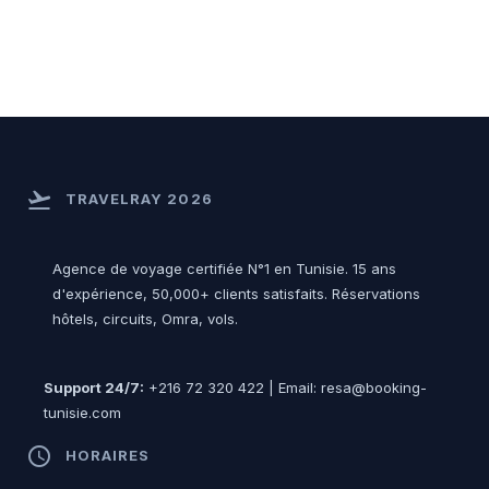
flight_takeoff
TRAVELRAY 2026
Agence de voyage certifiée N°1 en Tunisie. 15 ans
d'expérience, 50,000+ clients satisfaits. Réservations
hôtels, circuits, Omra, vols.
Support 24/7:
+216 72 320 422 | Email: resa@booking-
tunisie.com
access_time
HORAIRES