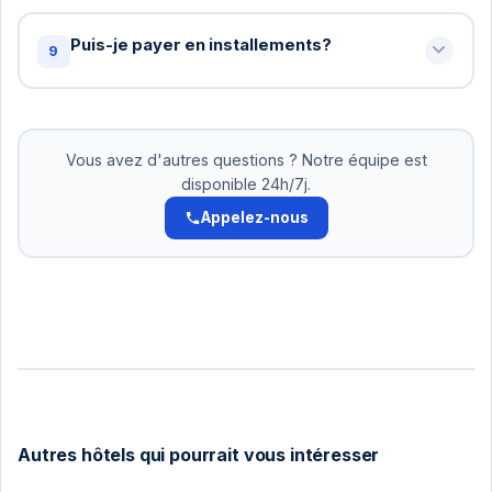
Oui! Pour les groupes de 10+ personnes, nous
offrons des tarifs spéciaux. Contactez-nous pour
Puis-je payer en installements?
9
un devis personnalisé: +216 72 320 422
Oui! Pour les réservations supérieures à 500 DT,
nous acceptons le paiement en 2-3 versements.
Pas d'intérêts. Organisez cela avec notre équipe.
Vous avez d'autres questions ? Notre équipe est
disponible 24h/7j.
Appelez-nous
Autres hôtels qui pourrait vous intéresser