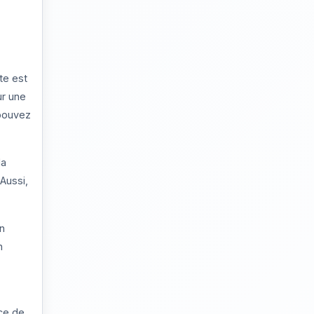
te est
ur une
 pouvez
la
Aussi,
n
n
ice de