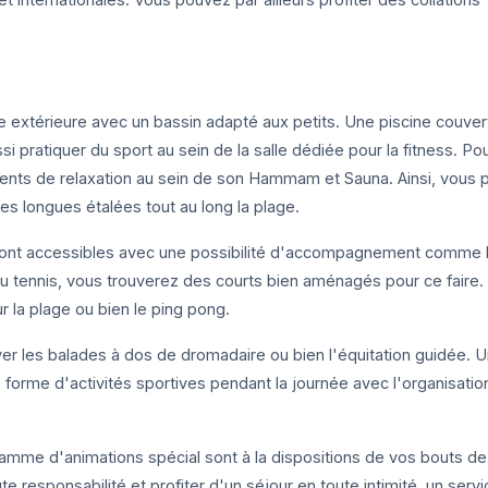
 extérieure avec un bassin adapté aux petits. Une piscine couver
i pratiquer du sport au sein de la salle dédiée pour la fitness. Po
nts de relaxation au sein de son Hammam et Sauna. Ainsi, vous
ses longues étalées tout au long la plage.
 sont accessibles avec une possibilité d'accompagnement comme 
 du tennis, vous trouverez des courts bien aménagés pour ce faire. 
ur la plage ou bien le ping pong.
r les balades à dos de dromadaire ou bien l'équitation guidée. U
us forme d'activités sportives pendant la journée avec l'organisatio
amme d'animations spécial sont à la dispositions de vos bouts de
te responsabilité et profiter d'un séjour en toute intimité, un serv