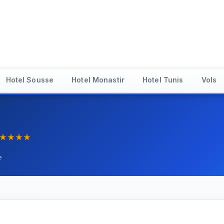
Hotel Sousse
Hotel Monastir
Hotel Tunis
Vols
star_rate
star_rate
star_rate
star_rate
e