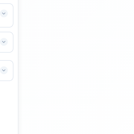
 El
.
us