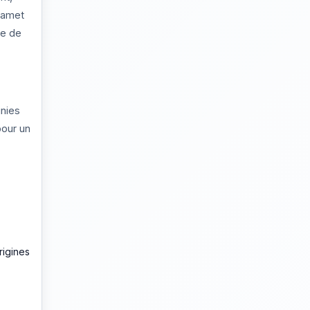
mmamet
ge de
unies
pour un
rigines