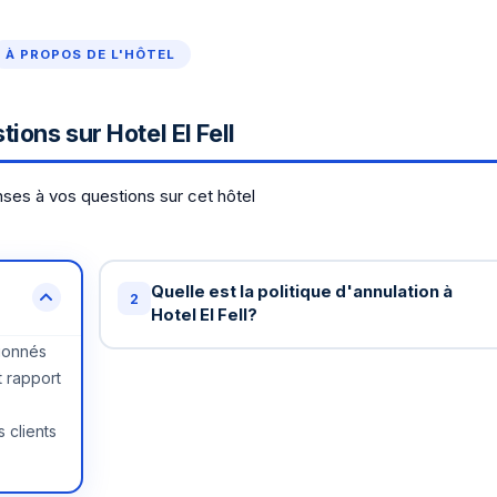
À PROPOS DE L'HÔTEL
ions sur Hotel El Fell
ses à vos questions sur cet hôtel
Quelle est la politique d'annulation à
2
Hotel El Fell?
tionnés
Annulation gratuite jusqu'à 48 heures avant
t rapport
votre arrivée à Hotel El Fell. Au-delà, une nuit
peut être facturée. Certains tarifs spéciaux o
s clients
des conditions différentes - vérifiez lors de l
réservation.