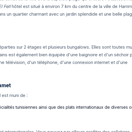
El Fell
hôtel est situé à environ 7 km du centre de la ville de Ha
dans un quartier charmant avec un jardin splendide et une belle pla
éparties sur 2 étages et plusieurs bungalows. Elles sont toutes m
bains est également bien équipée d'une baignoire et d'un séchoir 
e télévision, d'un téléphone, d'une connexion internet et d'une
mamet
l
est muni de :
cialités tunisiennes ainsi que des plats internationaux de diverses o
 et internationales. Vous pouvez par ailleurs profiter des collations