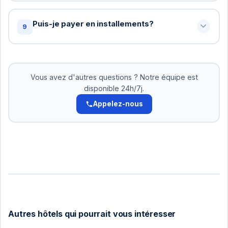
possible pour accommoder.
Oui! Pour les groupes de 10+ personnes, nous
offrons des tarifs spéciaux. Contactez-nous pour
Puis-je payer en installements?
9
un devis personnalisé: +216 72 320 422
Oui! Pour les réservations supérieures à 500 DT,
nous acceptons le paiement en 2-3 versements.
Pas d'intérêts. Organisez cela avec notre équipe.
Vous avez d'autres questions ? Notre équipe est
disponible 24h/7j.
Appelez-nous
Autres hôtels qui pourrait vous intéresser