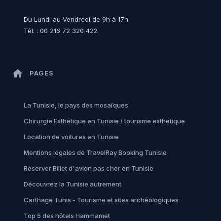
Du Lundi au Vendredi de 9h à 17h
Tél. : 00 216 72 320 422
home
PAGES
La Tunisie, le pays des mosaïques
Chirurgie Esthétique en Tunisie / tourisme esthétique
Location de voitures en Tunisie
Mentions légales de TravelRay Booking Tunisie
Réserver Billet d'avion pas cher en Tunisie
Découvrez la Tunisie autrement
Carthage Tunis - Tourisme et sites archéologiques
Top 5 des hôtels Hammamet