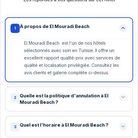
À propos de El Mouradi Beach
1
El Mouradi Beach est l'un de nos hôtels
sélectionnés avec soin en Tunisie. Il offre un
excellent rapport qualité-prix avec services de
qualité et localisation privilégiée. Consultez les
avis clients et galerie complète ci-dessus.
Quelle est la politique d'annulation à El
2
Mouradi Beach ?
Annulation gratuite jusqu'à 48 heures avant votre
arrivée à El Mouradi Beach . Au-delà, une nuit peut
Quel est l'horaire à El Mouradi Beach ?
3
être facturée. Certains tarifs spéciaux ont des
conditions différentes - vérifiez lors de la