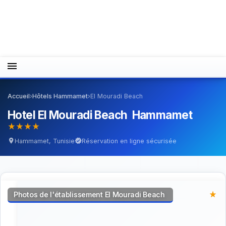
menu
Accueil
›
Hôtels Hammamet
›
El Mouradi Beach
Hotel El Mouradi Beach Hammamet
star_rate
star_rate
star_rate
star_rate
Hammamet, Tunisie
Réservation en ligne sécurisée
location_on
verified
Photos de l'établissement El Mouradi Beach
star_rate
star_rate
star_rate
star_rate