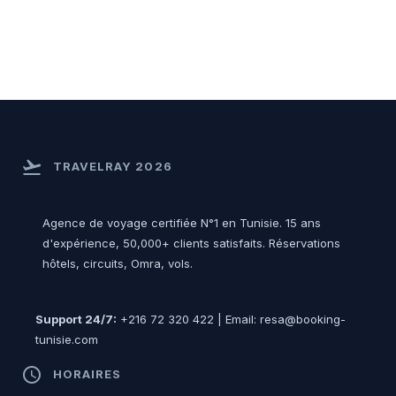
flight_takeoff
TRAVELRAY 2026
Agence de voyage certifiée N°1 en Tunisie. 15 ans
d'expérience, 50,000+ clients satisfaits. Réservations
hôtels, circuits, Omra, vols.
Support 24/7:
+216 72 320 422 | Email: resa@booking-
tunisie.com
access_time
HORAIRES