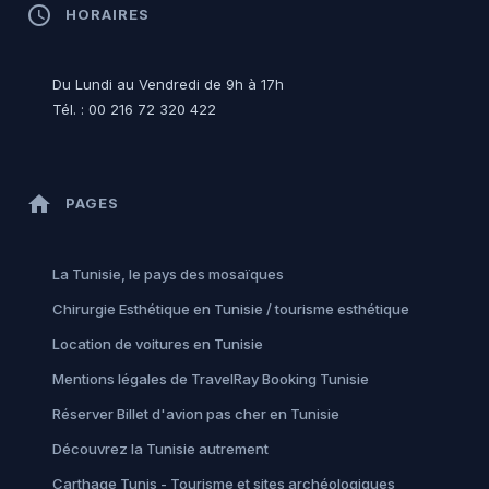
access_time
HORAIRES
Du Lundi au Vendredi de 9h à 17h
Tél. : 00 216 72 320 422
home
PAGES
La Tunisie, le pays des mosaïques
Chirurgie Esthétique en Tunisie / tourisme esthétique
Location de voitures en Tunisie
Mentions légales de TravelRay Booking Tunisie
Réserver Billet d'avion pas cher en Tunisie
Découvrez la Tunisie autrement
Carthage Tunis - Tourisme et sites archéologiques