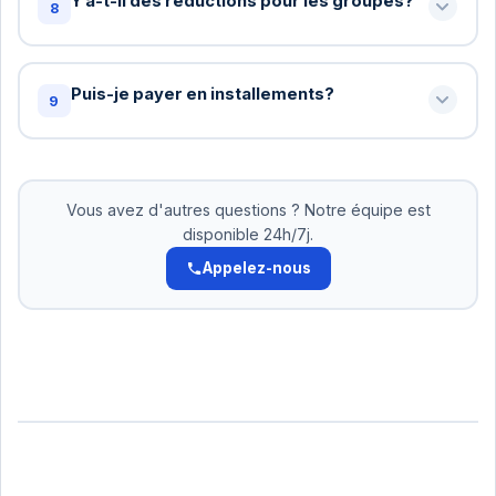
Y a-t-il des réductions pour les groupes?
8
lors de la réservation et notre équipe fera son
possible pour accommoder.
Oui! Pour les groupes de 10+ personnes, nous
offrons des tarifs spéciaux. Contactez-nous pour
Puis-je payer en installements?
9
un devis personnalisé: +216 72 320 422
Oui! Pour les réservations supérieures à 500 DT,
nous acceptons le paiement en 2-3 versements.
Pas d'intérêts. Organisez cela avec notre équipe.
Vous avez d'autres questions ? Notre équipe est
disponible 24h/7j.
Appelez-nous