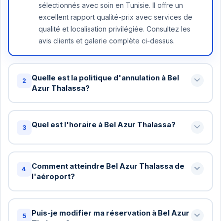
sélectionnés avec soin en Tunisie. Il offre un
excellent rapport qualité-prix avec services de
qualité et localisation privilégiée. Consultez les
avis clients et galerie complète ci-dessus.
Quelle est la politique d'annulation à Bel
2
Azur Thalassa?
Annulation gratuite jusqu'à 48 heures avant votre
arrivée à Bel Azur Thalassa. Au-delà, une nuit peut
Quel est l'horaire à Bel Azur Thalassa?
3
être facturée. Certains tarifs spéciaux ont des
conditions différentes - vérifiez lors de la
Check-in standard: 15h / Check-out standard: 11h
réservation.
chez Bel Azur Thalassa. Vous pouvez demander
Comment atteindre Bel Azur Thalassa de
4
un check-in anticipé ou late checkout (sous
l'aéroport?
réserve de disponibilité). Nous arrangerons cela
Oui! Pour les réservations de 5+ nuits à Bel Azur
gratuitement si possible.
Thalassa, le transfert aéroport est gratuit. Pour les
Puis-je modifier ma réservation à Bel Azur
5