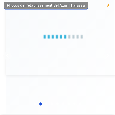
Photos de l'établissement Bel Azur Thalassa
star_rate
star_rate
star_rate
star_rate