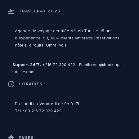
flight_takeoff
TRAVELRAY 2026
Agence de voyage certifiée N°1 en Tunisie. 15 ans
d'expérience, 50,000+ clients satisfaits. Réservations
hôtels, circuits, Omra, vols.
Support 24/7:
+216 72 320 422 | Email: resa@booking-
tunisie.com
access_time
HORAIRES
Du Lundi au Vendredi de 9h à 17h
Tél. : 00 216 72 320 422
home
PAGES