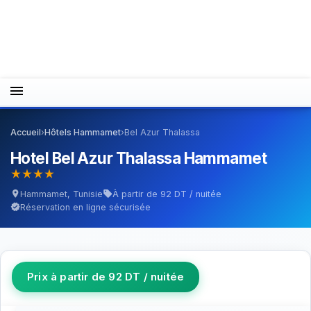
menu
Accueil
›
Hôtels Hammamet
›
Bel Azur Thalassa
Hotel Bel Azur Thalassa Hammamet
star_rate
star_rate
star_rate
star_rate
Hammamet, Tunisie
À partir de 92 DT / nuitée
location_on
sell
Réservation en ligne sécurisée
verified
Prix à partir de 92 DT / nuitée