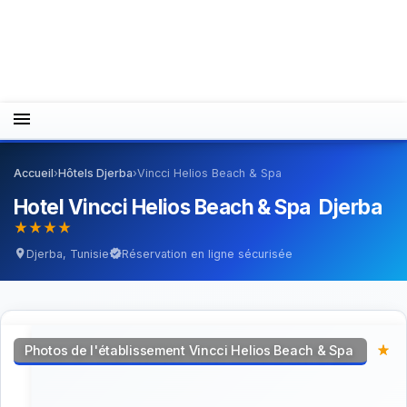
menu
Accueil
›
Hôtels Djerba
›
Vincci Helios Beach & Spa
Hotel Vincci Helios Beach & Spa Djerba
star_rate
star_rate
star_rate
star_rate
Djerba, Tunisie
Réservation en ligne sécurisée
location_on
verified
Photos de l'établissement Vincci Helios Beach & Spa
star_rate
star_rate
star_rate
star_rate