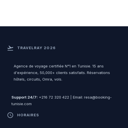
flight_takeoff
TRAVELRAY 2026
Agence de voyage certifiée N°1 en Tunisie. 15 ans
d'expérience, 50,000+ clients satisfaits. Réservations
hôtels, circuits, Omra, vols.
Support 24/7:
+216 72 320 422 | Email: resa@booking-
tunisie.com
access_time
HORAIRES