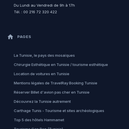
Du Lundi au Vendredi de 9h à 17h
Tél. : 00 216 72 320 422
home
PAGES
La Tunisie, le pays des mosaïques
Chirurgie Esthétique en Tunisie / tourisme esthétique
Location de voitures en Tunisie
Mentions légales de TravelRay Booking Tunisie
Réserver Billet d'avion pas cher en Tunisie
Découvrez la Tunisie autrement
Carthage Tunis - Tourisme et sites archéologiques
Top 5 des hôtels Hammamet
Tourisme Cap Bon (Tunisie)