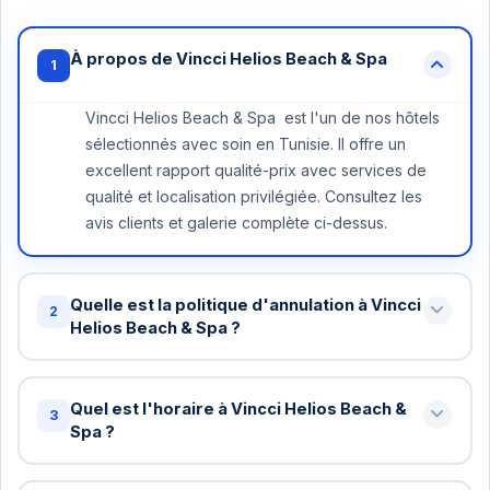
À propos de Vincci Helios Beach & Spa
1
Vincci Helios Beach & Spa est l'un de nos hôtels
sélectionnés avec soin en Tunisie. Il offre un
excellent rapport qualité-prix avec services de
qualité et localisation privilégiée. Consultez les
avis clients et galerie complète ci-dessus.
Quelle est la politique d'annulation à Vincci
2
Helios Beach & Spa ?
Annulation gratuite jusqu'à 48 heures avant votre
arrivée à Vincci Helios Beach & Spa . Au-delà, une
Quel est l'horaire à Vincci Helios Beach &
3
nuit peut être facturée. Certains tarifs spéciaux ont
Spa ?
des conditions différentes - vérifiez lors de la
Check-in standard: 15h / Check-out standard: 11h
réservation.