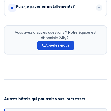
offrons des tarifs spéciaux. Contactez-nous pour
Puis-je payer en installements?
9
un devis personnalisé: +216 72 320 422
Oui! Pour les réservations supérieures à 500 DT,
nous acceptons le paiement en 2-3 versements.
Pas d'intérêts. Organisez cela avec notre équipe.
Vous avez d'autres questions ? Notre équipe est
disponible 24h/7j.
Appelez-nous
Autres hôtels qui pourrait vous intéresser