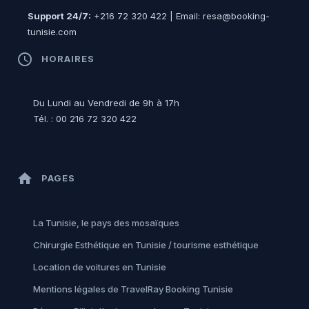
Support 24/7:
+216 72 320 422 | Email: resa@booking-
tunisie.com
access_time
HORAIRES
Du Lundi au Vendredi de 9h à 17h
Tél. : 00 216 72 320 422
home
PAGES
La Tunisie, le pays des mosaïques
Chirurgie Esthétique en Tunisie / tourisme esthétique
Location de voitures en Tunisie
Mentions légales de TravelRay Booking Tunisie