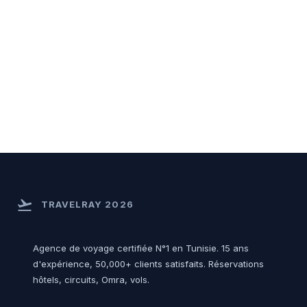
flight_takeoff
TRAVELRAY 2026
Agence de voyage certifiée N°1 en Tunisie. 15 ans
d'expérience, 50,000+ clients satisfaits. Réservations
hôtels, circuits, Omra, vols.