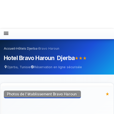
menu
Accueil
›
Hôtels Djerba
›
Bravo Haroun
Hotel Bravo Haroun Djerba
star_rate
star_rate
star_rate
Djerba, Tunisie
Réservation en ligne sécurisée
location_on
verified
Photos de l'établissement Bravo Haroun
star_rate
star_rate
star_rate