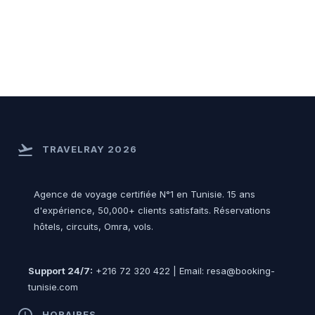
flight_takeoff
TRAVELRAY 2026
Agence de voyage certifiée N°1 en Tunisie. 15 ans
d'expérience, 50,000+ clients satisfaits. Réservations
hôtels, circuits, Omra, vols.
Support 24/7:
+216 72 320 422 | Email: resa@booking-
tunisie.com
access_time
HORAIRES