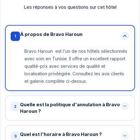
Les réponses à vos questions sur cet hôtel
À propos de Bravo Haroun
1
Bravo Haroun est l'un de nos hôtels sélectionnés
avec soin en Tunisie. Il offre un excellent rapport
qualité-prix avec services de qualité et
localisation privilégiée. Consultez les avis clients
et galerie complète ci-dessus.
Quelle est la politique d'annulation à Bravo
2
Haroun ?
Annulation gratuite jusqu'à 48 heures avant votre
arrivée à Bravo Haroun . Au-delà, une nuit peut
Quel est l'horaire à Bravo Haroun ?
3
être facturée. Certains tarifs spéciaux ont des