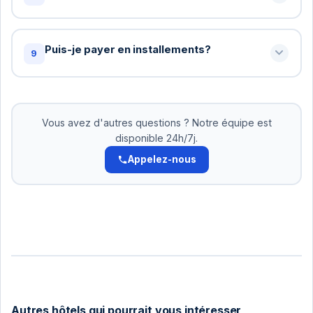
lors de la réservation et notre équipe fera son
possible pour accommoder.
Oui! Pour les groupes de 10+ personnes, nous
offrons des tarifs spéciaux. Contactez-nous pour
Puis-je payer en installements?
9
un devis personnalisé: +216 72 320 422
Oui! Pour les réservations supérieures à 500 DT,
nous acceptons le paiement en 2-3 versements.
Pas d'intérêts. Organisez cela avec notre équipe.
Vous avez d'autres questions ? Notre équipe est
disponible 24h/7j.
Appelez-nous
Autres hôtels qui pourrait vous intéresser