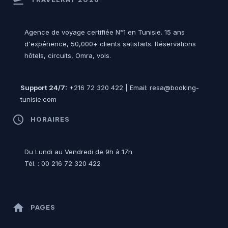
Agence de voyage certifiée N°1 en Tunisie. 15 ans
d'expérience, 50,000+ clients satisfaits. Réservations
hôtels, circuits, Omra, vols.
Support 24/7:
+216 72 320 422 | Email: resa@booking-
tunisie.com
access_time
HORAIRES
Du Lundi au Vendredi de 9h à 17h
Tél. : 00 216 72 320 422
home
PAGES