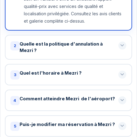
qualité-prix avec services de qualité et
localisation privilégiée. Consultez les avis clients
et galerie complète ci-dessus.
Quelle est la politique d'annulation à
2
Mezri ?
Annulation gratuite jusqu'à 48 heures avant votre
arrivée à Mezri . Au-delà, une nuit peut être
Quel est l'horaire à Mezri ?
3
facturée. Certains tarifs spéciaux ont des
conditions différentes - vérifiez lors de la
Check-in standard: 15h / Check-out standard: 11h
réservation.
chez Mezri . Vous pouvez demander un check-in
Comment atteindre Mezri de l'aéroport?
4
anticipé ou late checkout (sous réserve de
disponibilité). Nous arrangerons cela gratuitement
Oui! Pour les réservations de 5+ nuits à Mezri , le
si possible.
transfert aéroport est gratuit. Pour les séjours plus
Puis-je modifier ma réservation à Mezri ?
5
courts, c'est 15-25 DT/personne. Nous organisons