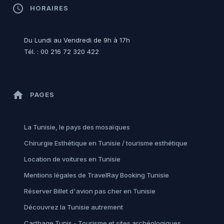
access_time
HORAIRES
Du Lundi au Vendredi de 9h à 17h
Tél. : 00 216 72 320 422
home
PAGES
La Tunisie, le pays des mosaïques
Chirurgie Esthétique en Tunisie / tourisme esthétique
Location de voitures en Tunisie
Mentions légales de TravelRay Booking Tunisie
Réserver Billet d'avion pas cher en Tunisie
Découvrez la Tunisie autrement
Carthage Tunis - Tourisme et sites archéologiques