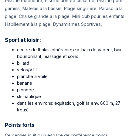
Piscine extérieure, Piscine abritée chauffée, Piscine pour
gamins, Matelas à la bassin, Plage singulière, Parasol à la
plage, Chaise grande a la plage, Mini club pour les enfants,
Habillement à la plage, Dynamismes Sportives,
Sport et loisir:
centre de thalassothérapie: e.a. bain de vapeur, bain
bouillonnant, massage et soins
billard
vélos/VTT
planche à voile
banane
plongée
ski nautique
dans les environs: équitation, golf (à env. 800 m, 27
trous)
Points forts
Ce dernier jouit d’un espace de conférence conçu