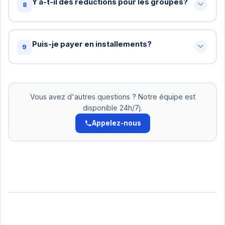
Y a-t-il des réductions pour les groupes?
8
lors de la réservation et notre équipe fera son
possible pour accommoder.
Oui! Pour les groupes de 10+ personnes, nous
offrons des tarifs spéciaux. Contactez-nous pour
Puis-je payer en installements?
9
un devis personnalisé: +216 72 320 422
Oui! Pour les réservations supérieures à 500 DT,
nous acceptons le paiement en 2-3 versements.
Pas d'intérêts. Organisez cela avec notre équipe.
Vous avez d'autres questions ? Notre équipe est
disponible 24h/7j.
Appelez-nous